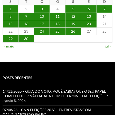
S
T
Q
Q
S
S
D
1
2
3
4
5
6
7
8
9
10
11
12
13
14
15
16
17
18
19
20
21
22
23
24
25
26
27
28
29
30
« maio
jul »
POSTS RECENTES
14/11/2020 – GUIA DO VOTO: VOCÊ SABIA? QUE O SEU PAPEL
COMO ELEITOR NÃO ACABA COM O TÉRMINO DAS ELEIÇÕES?
agosto 8, 2026
07/08/26 – CNN ELEIÇÕES 2026 – ENTREVISTAS COM
CANDIDATOS SÃO PAULO