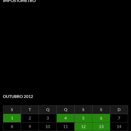
IMPOSTÔMETRO
OUTUBRO 2012
S
T
Q
Q
S
S
D
1
2
3
4
5
6
7
8
9
10
11
12
13
14