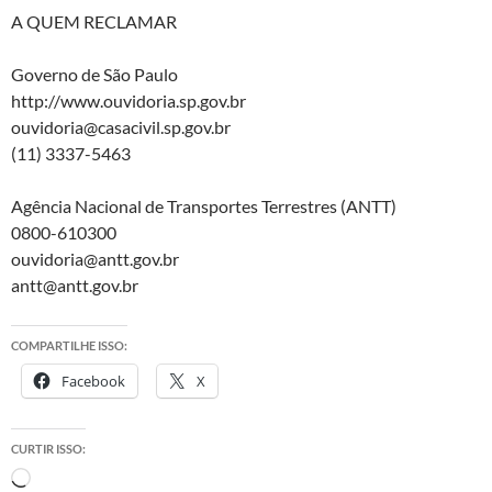
A QUEM RECLAMAR
Governo de São Paulo
http://www.ouvidoria.sp.gov.br
ouvidoria@casacivil.sp.gov.br
(11) 3337-5463
Agência Nacional de Transportes Terrestres (ANTT)
0800-610300
ouvidoria@antt.gov.br
antt@antt.gov.br
COMPARTILHE ISSO:
Facebook
X
CURTIR ISSO:
Carregando...