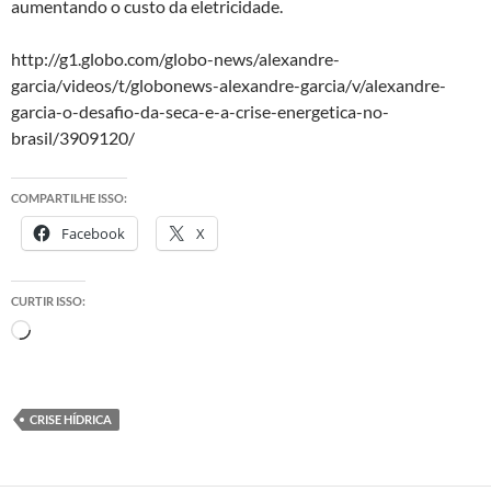
aumentando o custo da eletricidade.
http://g1.globo.com/globo-news/alexandre-
garcia/videos/t/globonews-alexandre-garcia/v/alexandre-
garcia-o-desafio-da-seca-e-a-crise-energetica-no-
brasil/3909120/
COMPARTILHE ISSO:
Facebook
X
CURTIR ISSO:
Carregando...
CRISE HÍDRICA