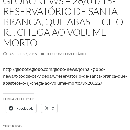
GLOBONEWS – 26/01/15-
RESERVATÓRIO DE SANTA
BRANCA, QUE ABASTECE O
RJ, CHEGA AO VOLUME
MORTO
JANEIRO 27, 2015
DEIXE UM COMENTÁRIO
http://globotv.globo.com/globo-news/jornal-globo-
news/t/todos-os-videos/v/reservatorio-de-santa-branca-que-
abastece-o-rj-chega-ao-volume-morto/3920022/
COMPARTILHE ISSO:
Facebook
X
CURTIR ISSO: