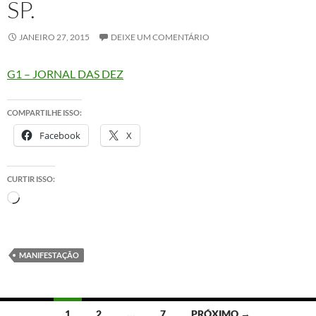
SP.
JANEIRO 27, 2015
DEIXE UM COMENTÁRIO
G1 – JORNAL DAS DEZ
COMPARTILHE ISSO:
Facebook
X
CURTIR ISSO:
Carregando...
MANIFESTAÇÃO
Navegação
1
2
…
7
PRÓXIMO →