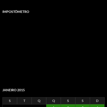
IMPOSTÔMETRO
JANEIRO 2015
S
T
Q
Q
S
S
D