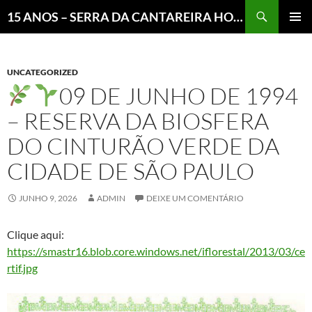
Pesquisar
15 ANOS – SERRA DA CANTAREIRA HOJE E COTIDIANO DO BRASIL E DO MUNDO
MENU
PRINCI
UNCATEGORIZED
09 DE JUNHO DE 1994
– RESERVA DA BIOSFERA
DO CINTURÃO VERDE DA
CIDADE DE SÃO PAULO
JUNHO 9, 2026
ADMIN
DEIXE UM COMENTÁRIO
Clique aqui:
https://smastr16.blob.core.windows.net/iflorestal/2013/03/ce
rtif.jpg