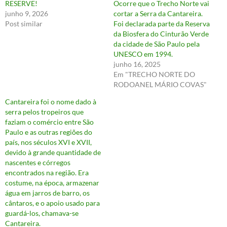
RESERVE!
Ocorre que o Trecho Norte vai
junho 9, 2026
cortar a Serra da Cantareira.
Post similar
Foi declarada parte da Reserva
da Biosfera do Cinturão Verde
da cidade de São Paulo pela
UNESCO em 1994.
junho 16, 2025
Em "TRECHO NORTE DO
RODOANEL MÁRIO COVAS"
Cantareira foi o nome dado à
serra pelos tropeiros que
faziam o comércio entre São
Paulo e as outras regiões do
país, nos séculos XVI e XVII,
devido à grande quantidade de
nascentes e córregos
encontrados na região. Era
costume, na época, armazenar
água em jarros de barro, os
cântaros, e o apoio usado para
guardá-los, chamava-se
Cantareira.