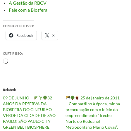
A Gestão da RBCV
Fale com a Biosfera
COMPARTILHE ISSO:
Facebook
X
CURTIR ISSO:
Carregando...
Related
09 DE JUNHO –
32
25 de janeiro de 2011
ANOS DA RESERVA DA
– Compartilho à época, minha
BIOSFERA DO CINTURÃO
preocupação com o início do
VERDE DA CIDADE DE SÃO
empreendimento “Trecho
PAULO! SÃO PAULO CITY
Norte do Rodoanel
GREEN BELT BIOSPHERE
Metropolitano Mário Covas”.