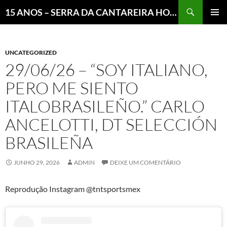
Pesquisar
15 ANOS – SERRA DA CANTAREIRA HOJE E COTIDIANO DO BRASIL E DO MUNDO
MENU
PRINCI
UNCATEGORIZED
29/06/26 – “SOY ITALIANO,
PERO ME SIENTO
ITALOBRASILEÑO.” CARLO
ANCELOTTI, DT SELECCIÓN
BRASILEÑA
JUNHO 29, 2026
ADMIN
DEIXE UM COMENTÁRIO
Reprodução Instagram @tntsportsmex