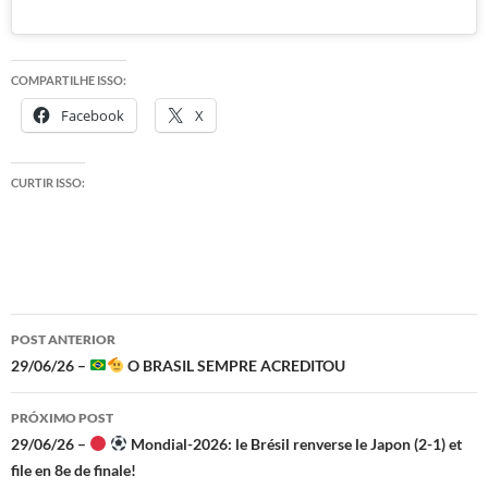
COMPARTILHE ISSO:
Facebook
X
CURTIR ISSO:
Navegação
POST ANTERIOR
de
29/06/26 –
O BRASIL SEMPRE ACREDITOU
posts
PRÓXIMO POST
29/06/26 –
Mondial-2026: le Brésil renverse le Japon (2-1) et
file en 8e de finale!