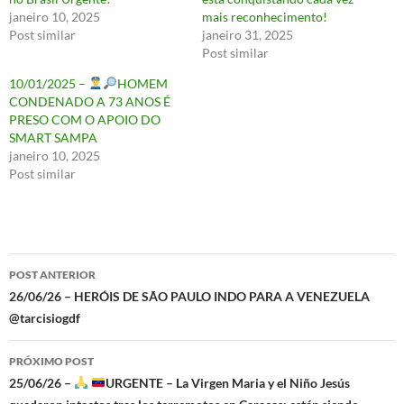
janeiro 10, 2025
mais reconhecimento!
Post similar
janeiro 31, 2025
Post similar
10/01/2025 –
HOMEM
CONDENADO A 73 ANOS É
PRESO COM O APOIO DO
SMART SAMPA
janeiro 10, 2025
Post similar
Navegação
POST ANTERIOR
de
26/06/26 – HERÓIS DE SÃO PAULO INDO PARA A VENEZUELA
@tarcisiogdf
posts
PRÓXIMO POST
25/06/26 –
URGENTE – La Virgen Maria y el Niño Jesús