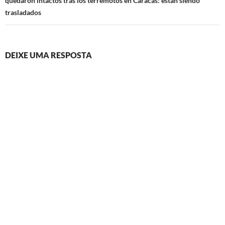
quedaron intactos tras los terremotos en Caracas: están siendo
trasladados
DEIXE UMA RESPOSTA