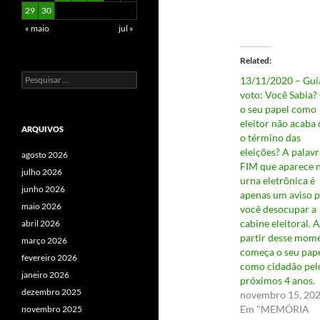
29
30
« maio
jul »
Related
Pesquisar
13/11/2020 – Gui
por:
voto: Você Sabia?
o seu papel como
eleitor não acaba
ARQUIVOS
o término das
eleições? A palavr
agosto 2026
FIM que aparece 
julho 2026
urna eletrônica é
junho 2026
apenas um aviso 
maio 2026
você desocupar a
cabine eleitoral. A
abril 2026
partir desse mom
março 2026
começa o seu pap
fevereiro 2026
como cidadão pel
janeiro 2026
próximos 4 anos.
dezembro 2025
novembro 15, 20
Em "MEMÓRIA
novembro 2025