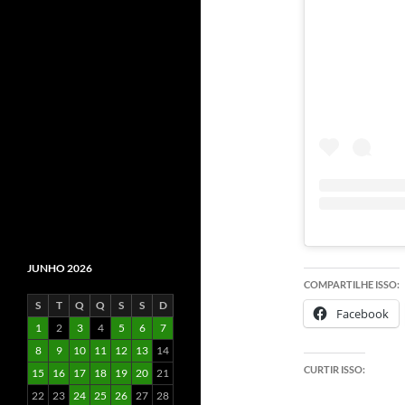
JUNHO 2026
COMPARTILHE ISSO:
S
T
Q
Q
S
S
D
Facebook
1
2
3
4
5
6
7
8
9
10
11
12
13
14
CURTIR ISSO:
15
16
17
18
19
20
21
22
23
24
25
26
27
28