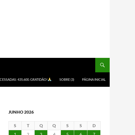
ACESSADAS: 435.600. GRATIDÃO!
SOBRE (3)
PÁGINA INICIAL
JUNHO 2026
S
T
Q
Q
S
S
D
1
2
3
4
5
6
7