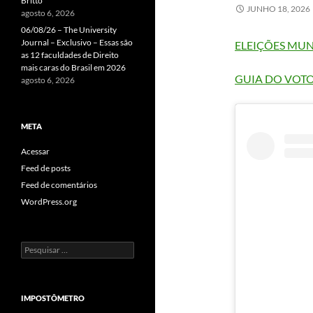
Britto
JUNHO 18, 2026
agosto 6, 2026
06/08/26 – The University
Journal – Exclusivo – Essas são
ELEIÇÕES MUN
as 12 faculdades de Direito
mais caras do Brasil em 2026
GUIA DO VOT
agosto 6, 2026
META
Acessar
Feed de posts
Feed de comentários
WordPress.org
Pesquisar
por:
IMPOSTÔMETRO