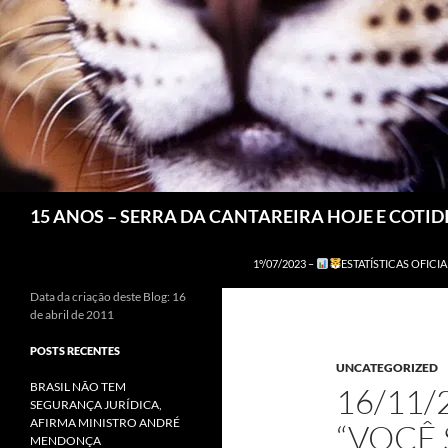
Pesquisar
15 ANOS – SERRA DA CANTAREIRA HOJE E COTI
1º/07/2023 –
ESTATÍSTICAS OFICIA
Data da criação deste Blog: 16
de abril de 2011
POSTS RECENTES
UNCATEGORIZED
BRASIL NÃO TEM
16/11/
SEGURANÇA JURÍDICA,
AFIRMA MINISTRO ANDRÉ
“VOCÊ 
MENDONÇA