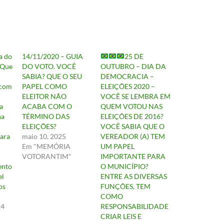
a do
14/11/2020 – GUIA
25 DE
 Que
DO VOTO. VOCÊ
OUTUBRO – DIA DA
SABIA? QUE O SEU
DEMOCRACIA –
 com
PAPEL COMO
ELEIÇÕES 2020 –
ELEITOR NÃO
VOCÊ SE LEMBRA EM
a
ACABA COM O
QUEM VOTOU NAS
na
TÉRMINO DAS
ELEIÇÕES DE 2016?
ELEIÇÕES?
VOCÊ SABIA QUE O
para
maio 10, 2025
VEREADOR (A) TEM
Em "MEMÓRIA
UM PAPEL
VOTORANTIM"
IMPORTANTE PARA
ento
O MUNICÍPIO?
el
ENTRE AS DIVERSAS
os
FUNÇÕES, TEM
COMO
24
RESPONSABILIDADE
CRIAR LEIS E