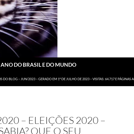
DIANO DO BRASIL E DO MUNDO
IS DO BLOG – JUN/2023 – GERADO EM 1º DE JULHO DE 2023 – VISITAS: 64.717 E PÁGINAS 
2020 – ELEIÇÕES 2020 –
SABIA? QUE O SEU