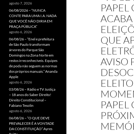
agosto 7, 2026
PAPEL
06/08/2026 – “NUNCA
ACABA
CONTE PARA UMA I.A. NADA
QUE VOCÊ NÃO DIRIA EM
ELEIÇÕ
PRAÇA PÚBLICA”
agosto 6, 2026
QUE A
06/08/26 – “Enel e prefeitura
de São Paulo transformam
ELETR
árvores do Parque São
Domingos na Zona Norte em
AVISO 
restos irreconhecíveis. Equipes
de poda não seguem as normas
DESOC
dos próprios manuais.” Ananda
Apple
ELEITO
agosto 6, 2026
03/08/26 – Rádio e TV Justiça
MOMEN
– 18 anos do Saber Direito!
Direito Constitucional –
PAPEL
Fabiano Tesolin
agosto 6, 2026
PRÓXIM
06/08/26 – “O QUE DEVE
MEMÓR
PREVALECER É A VONTADE
DA CONSTITUIÇÃO” Ayres