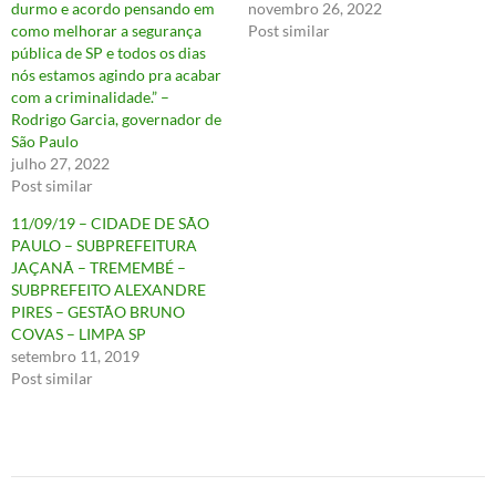
durmo e acordo pensando em
novembro 26, 2022
como melhorar a segurança
Post similar
pública de SP e todos os dias
nós estamos agindo pra acabar
com a criminalidade.” –
Rodrigo Garcia, governador de
São Paulo
julho 27, 2022
Post similar
11/09/19 – CIDADE DE SÃO
PAULO – SUBPREFEITURA
JAÇANÃ – TREMEMBÉ –
SUBPREFEITO ALEXANDRE
PIRES – GESTÃO BRUNO
COVAS – LIMPA SP
setembro 11, 2019
Post similar
Navegação