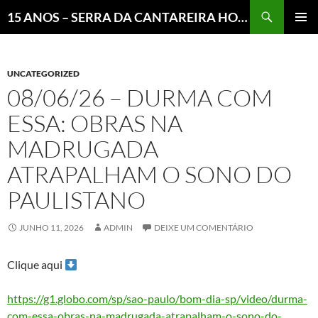
Pesquisar
15 ANOS – SERRA DA CANTAREIRA HOJE E COTIDIANO DO BRASIL E DO MUNDO
MENU
PRINCI
UNCATEGORIZED
08/06/26 – DURMA COM
ESSA: OBRAS NA
MADRUGADA
ATRAPALHAM O SONO DO
PAULISTANO
JUNHO 11, 2026
ADMIN
DEIXE UM COMENTÁRIO
Clique aqui
https://g1.globo.com/sp/sao-paulo/bom-dia-sp/video/durma-
com-essa-obras-na-madrugada-atrapalham-o-sono-do-