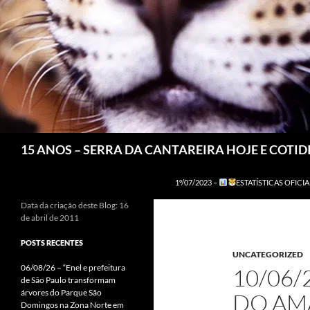
Pesquisar
15 ANOS – SERRA DA CANTAREIRA HOJE E COTI
1º/07/2023 –
ESTATÍSTICAS OFICIA
Data da criação deste Blog: 16
de abril de 2011
POSTS RECENTES
UNCATEGORIZED
06/08/26 – “Enel e prefeitura
10/06/
de São Paulo transformam
árvores do Parque São
DO AM
Domingos na Zona Norte em