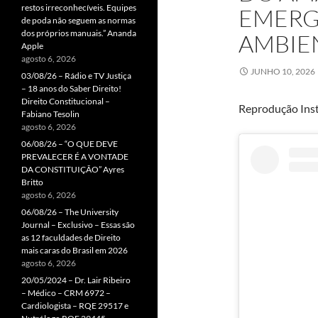
restos irreconhecíveis. Equipes
EMERG
de poda não seguem as normas
dos próprios manuais.” Ananda
AMBIE
Apple
agosto 6, 2026
JUNHO 10, 2026
03/08/26 – Rádio e TV Justiça
– 18 anos do Saber Direito!
Direito Constitucional –
Reprodução Ins
Fabiano Tesolin
agosto 6, 2026
06/08/26 – “O QUE DEVE
PREVALECER É A VONTADE
DA CONSTITUIÇÃO” Ayres
Britto
agosto 6, 2026
06/08/26 – The University
Journal – Exclusivo – Essas são
as 12 faculdades de Direito
mais caras do Brasil em 2026
agosto 6, 2026
20/05/2024 – Dr. Lair Ribeiro
– Médico – CRM 6972 –
Cardiologista – RQE 29517 e