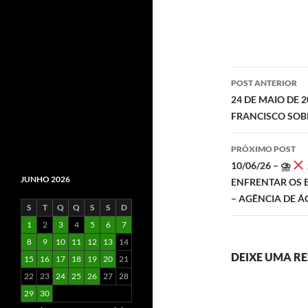
Navegaç
POST ANTERIOR
de
24 DE MAIO DE 
FRANCISCO SOB
posts
PRÓXIMO POST
10/06/26 – ⛈
JUNHO 2026
ENFRENTAR OS 
– AGÊNCIA DE Á
S
T
Q
Q
S
S
D
1
2
3
4
5
6
7
8
9
10
11
12
13
14
DEIXE UMA R
15
16
17
18
19
20
21
22
23
24
25
26
27
28
29
30