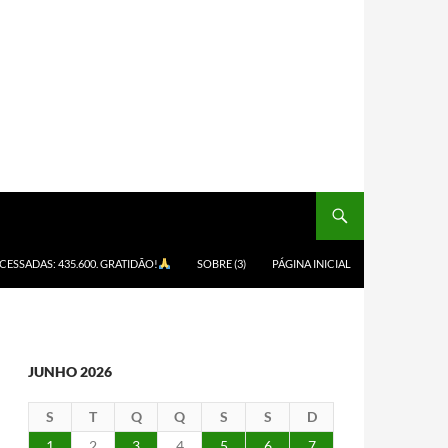
ACESSADAS: 435.600. GRATIDÃO!
SOBRE (3)
PÁGINA INICIAL
JUNHO 2026
S
T
Q
Q
S
S
D
1
2
3
4
5
6
7