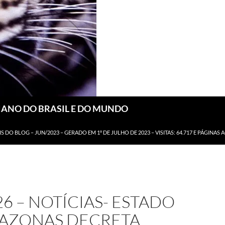
DIANO DO BRASIL E DO MUNDO
IS DO BLOG – JUN/2023 – GERADO EM 1º DE JULHO DE 2023 – VISITAS: 64.717 E PÁGINAS 
26 – NOTÍCIAS- ESTADO
AZONAS DECRETA