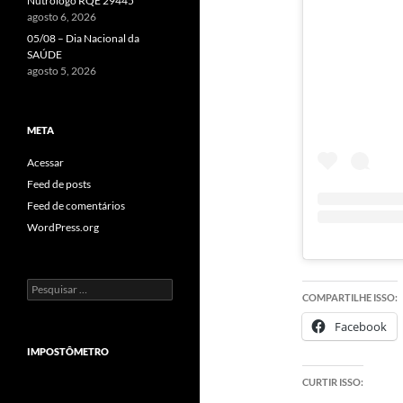
Nutrólogo RQE 29445
agosto 6, 2026
05/08 – Dia Nacional da
SAÚDE
agosto 5, 2026
META
Acessar
Feed de posts
Feed de comentários
WordPress.org
Pesquisar
COMPARTILHE ISSO:
por:
Facebook
IMPOSTÔMETRO
CURTIR ISSO: