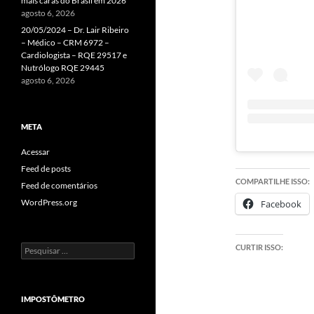
mais caras do Brasil em 2026
agosto 6, 2026
20/05/2024 – Dr. Lair Ribeiro
– Médico – CRM 6972 –
Cardiologista – RQE 29517 e
Nutrólogo RQE 29445
agosto 6, 2026
META
Acessar
Feed de posts
COMPARTILHE ISSO:
Feed de comentários
WordPress.org
Facebook
CURTIR ISSO:
Pesquisar
por:
IMPOSTÔMETRO