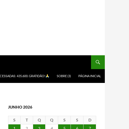
ACESSADAS: 435.600. GRATIDÃO!
SOBRE (3)
PÁGINA INICIAL
JUNHO 2026
S
T
Q
Q
S
S
D
1
2
3
4
5
6
7