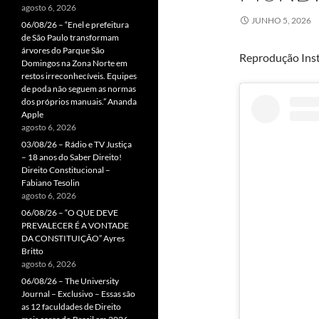
agosto 6, 2026
JUNHO 5, 2026
06/08/26 – “Enel e prefeitura
de São Paulo transformam
árvores do Parque São
Reprodução Ins
Domingos na Zona Norte em
restos irreconhecíveis. Equipes
de poda não seguem as normas
dos próprios manuais.” Ananda
Apple
agosto 6, 2026
03/08/26 – Rádio e TV Justiça
– 18 anos do Saber Direito!
Direito Constitucional –
Fabiano Tesolin
agosto 6, 2026
06/08/26 – “O QUE DEVE
PREVALECER É A VONTADE
DA CONSTITUIÇÃO” Ayres
Britto
agosto 6, 2026
06/08/26 – The University
Journal – Exclusivo – Essas são
as 12 faculdades de Direito