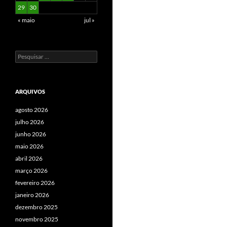
29
30
« maio
jul »
Pesquisar
por:
ARQUIVOS
agosto 2026
julho 2026
junho 2026
maio 2026
abril 2026
março 2026
fevereiro 2026
janeiro 2026
dezembro 2025
novembro 2025