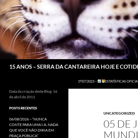
Pesquisar
15 ANOS – SERRA DA CANTAREIRA HOJE E COTI
1º/07/2023 –
ESTATÍSTICAS OFICIA
Data da criação deste Blog: 16
de abril de 2011
POSTS RECENTES
UNCATEGORIZED
06/08/2026 – “NUNCA
05 DE 
CONTE PARA UMA I.A. NADA
QUE VOCÊ NÃO DIRIA EM
MUNDI
PRAÇA PÚBLICA”