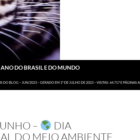
DIANO DO BRASIL E DO MUNDO
IS DO BLOG – JUN/2023 – GERADO EM 1º DE JULHO DE 2023 – VISITAS: 64.717 E PÁGINAS 
JUNHO –
DIA
AL DO MEIO AMBIENTE