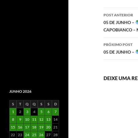
Navegaç
POST ANTERIOR
de
05 DE JUNHO –
CAPOBIANCO – 
posts
PRÓXIMO POST
05 DE JUNHO –
DEIXE UMA R
JUNHO 2026
S
T
Q
Q
S
S
D
1
2
3
4
5
6
7
8
9
10
11
12
13
14
15
16
17
18
19
20
21
22
23
24
25
26
27
28