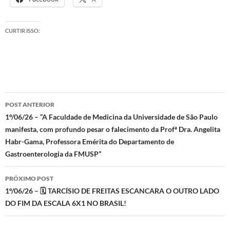
CURTIR ISSO:
Navegação
POST ANTERIOR
de
1º/06/26 – “A Faculdade de Medicina da Universidade de São Paulo
manifesta, com profundo pesar o falecimento da Profª Dra. Angelita
posts
Habr-Gama, Professora Emérita do Departamento de
Gastroenterologia da FMUSP”
PRÓXIMO POST
1º/06/26 – 🗓 TARCÍSIO DE FREITAS ESCANCARA O OUTRO LADO
DO FIM DA ESCALA 6X1 NO BRASIL!