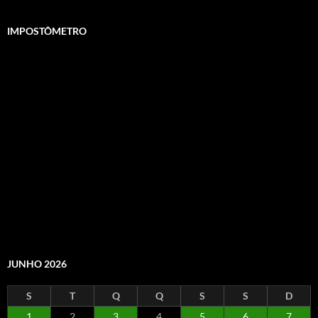
IMPOSTÔMETRO
JUNHO 2026
S
T
Q
Q
S
S
D
1
2
3
4
5
6
7