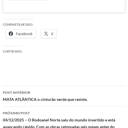
COMPARTILHE ISSO:
Facebook
X
CURTIR ISSO:
Navegação
POST ANTERIOR
de
MATA ATLÂNTICA o cinturão verde que resiste.
posts
PRÓXIMO POST
04/12/2025 – O Rodoanel Norte saiu do mundo invertido e está
avançando rápido. Com as obras retomadas seis meses antes do