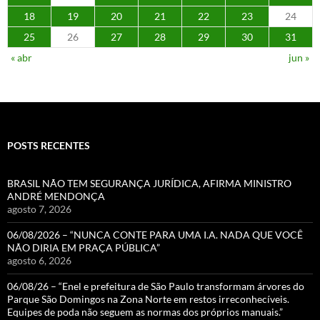
18
19
20
21
22
23
24
25
26
27
28
29
30
31
« abr
jun »
POSTS RECENTES
BRASIL NÃO TEM SEGURANÇA JURÍDICA, AFIRMA MINISTRO
ANDRÉ MENDONÇA
agosto 7, 2026
06/08/2026 – “NUNCA CONTE PARA UMA I.A. NADA QUE VOCÊ
NÃO DIRIA EM PRAÇA PÚBLICA”
agosto 6, 2026
06/08/26 – “Enel e prefeitura de São Paulo transformam árvores do
Parque São Domingos na Zona Norte em restos irreconhecíveis.
Equipes de poda não seguem as normas dos próprios manuais.”