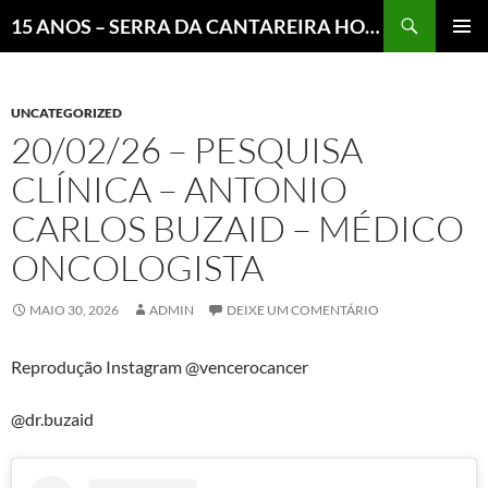
Pesquisar
15 ANOS – SERRA DA CANTAREIRA HOJE E COTIDIANO DO BRASIL E DO MUNDO
MENU
PRINCI
UNCATEGORIZED
20/02/26 – PESQUISA
CLÍNICA – ANTONIO
CARLOS BUZAID – MÉDICO
ONCOLOGISTA
MAIO 30, 2026
ADMIN
DEIXE UM COMENTÁRIO
Reprodução Instagram @vencerocancer
@dr.buzaid