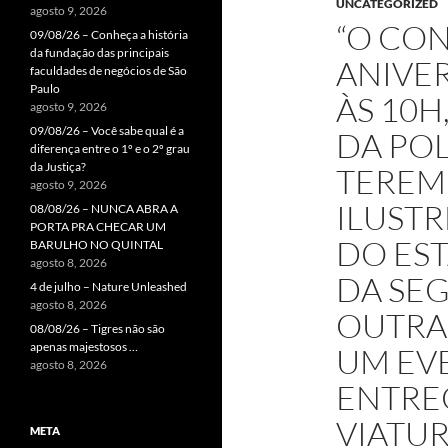
UNCATEGORIZED
agosto 9, 2026
“O CON
09/08/26 – Conheça a história
da fundação das principais
ANIVER
faculdades de negócios de São
Paulo
ÀS 10
agosto 9, 2026
09/08/26 – Você sabe qual é a
DA POL
diferença entre o 1º e o 2º grau
da Justiça?
TEREM
agosto 9, 2026
ILUST
08/08/26 – NUNCA ABRA A
PORTA PRA CHECAR UM
DO EST
BARULHO NO QUINTAL
agosto 8, 2026
DA SE
4 de julho – Nature Unleashed
agosto 8, 2026
OUTRA
08/08/26 – Tigres não são
apenas majestosos …
UM EV
agosto 8, 2026
ENTRE
VIATUR
META