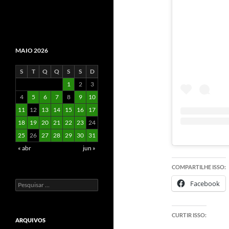
MAIO 2026
S
T
Q
Q
S
S
D
1
2
3
4
5
6
7
8
9
10
11
12
13
14
15
16
17
18
19
20
21
22
23
24
25
26
27
28
29
30
31
« abr
jun »
COMPARTILHE ISSO:
Facebook
Pesquisar
por:
CURTIR ISSO:
ARQUIVOS