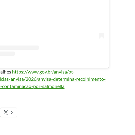
talhes
https://www.gov.br/anvisa/pt-
icias-anvisa/2026/anvisa-determina-recolhimento-
r-contaminacao-por-salmonella
X