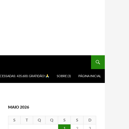
ACESSADAS: 435.600. GRATIDÃO!
SOBRE (3)
PÁGINA INICIAL
MAIO 2026
S
T
Q
Q
S
S
D
1
2
3