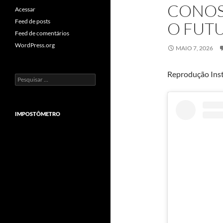
CONOS
Acessar
Feed de posts
O FUT
Feed de comentários
WordPress.org
MAIO 7, 2026
Reprodução Ins
Pesquisar
por:
IMPOSTÔMETRO