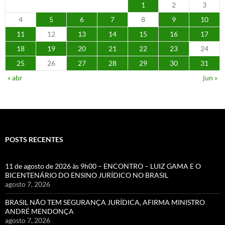
1
2
3
4
5
6
7
8
9
10
11
12
13
14
15
16
17
18
19
20
21
22
23
24
25
26
27
28
29
30
31
« abr
jun »
POSTS RECENTES
11 de agosto de 2026 às 9h00 – ENCONTRO – LUIZ GAMA E O
BICENTENÁRIO DO ENSINO JURÍDICO NO BRASIL
agosto 7, 2026
BRASIL NÃO TEM SEGURANÇA JURÍDICA, AFIRMA MINISTRO
ANDRÉ MENDONÇA
agosto 7, 2026