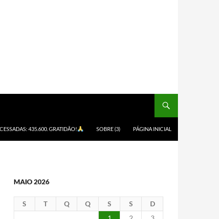
ACESSADAS: 435.600. GRATIDÃO!
SOBRE (3)
PÁGINA INICIAL
MAIO 2026
S
T
Q
Q
S
S
D
1
2
3