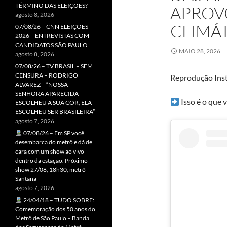
TÉRMINO DAS ELEIÇÕES?
APROV
agosto 8, 2026
CLIMÁT
07/08/26 – CNN ELEIÇÕES
2026 – ENTREVISTAS COM
CANDIDATOS SÃO PAULO
MAIO 28, 2026
agosto 8, 2026
07/08/26 – TV BRASIL – SEM
CENSURA – RODRIGO
Reprodução Ins
ALVAREZ – “NOSSA
SENHORA APARECIDA
Isso é o que v
ESCOLHEU A SUA COR, ELA
ESCOLHEU SER BRASILEIRA”
agosto 7, 2026
07/08/26 – Em SP você
desembarca do metrô e dá de
cara com um show ao vivo
dentro da estação. Próximo
show 27/08, 18h30, metrô
Santana
agosto 7, 2026
24/04/18 – TUDO SOBRE:
Comemoração dos 50 anos do
Metrô de São Paulo – Banda