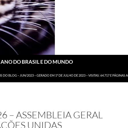
DIANO DO BRASIL E DO MUNDO
IS DO BLOG – JUN/2023 – GERADO EM 1º DE JULHO DE 2023 – VISITAS: 64.717 E PÁGINAS 
26 – ASSEMBLEIA GERAL
AÇÕES UNIDAS