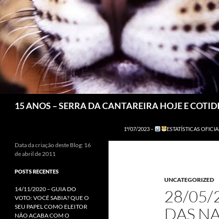
Pesquisar
15 ANOS – SERRA DA CANTAREIRA HOJE E COTI
1º/07/2023 –
ESTATÍSTICAS OFICIA
Data da criação deste Blog: 16
de abril de 2011
POSTS RECENTES
UNCATEGORIZED
14/11/2020 – GUIA DO
28/05/
VOTO: VOCÊ SABIA? QUE O
SEU PAPEL COMO ELEITOR
DAS N
NÃO ACABA COM O