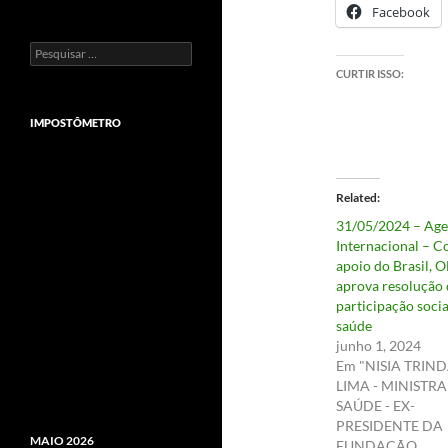
Facebook
Pesquisar
por:
CURTIR ISSO:
IMPOSTÔMETRO
Related
31/05/2024 – Ag
Internacional – 
apoio do Brasil, 
aprova resolução 
participação socia
saúde
junho 1, 2024
Em "NISIA TRIN
LIMA - MINISTR
SAÚDE - EX-
PRESIDENTE DA
MAIO 2026
FUNDAÇÃO