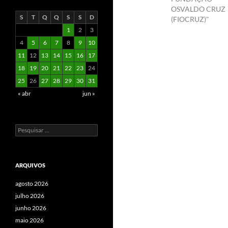
OSVALDO CRUZ
S
T
Q
Q
S
S
D
(FIOCRUZ)"
1
2
3
4
5
6
7
8
9
10
11
12
13
14
15
16
17
18
19
20
21
22
23
24
25
26
27
28
29
30
31
« abr
jun »
Pesquisar
por:
ARQUIVOS
agosto 2026
julho 2026
junho 2026
maio 2026