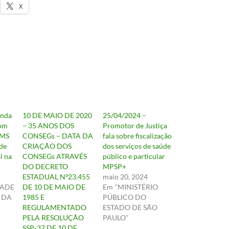
X
enda
10 DE MAIO DE 2020
25/04/2024 –
Com
– 35 ANOS DOS
Promotor de Justiça
OMS
CONSEGs – DATA DA
fala sobre fiscalização
de
CRIAÇÃO DOS
dos serviços de saúde
l na
CONSEGs ATRAVÉS
público e particular
DO DECRETO
MPSP+
ESTADUAL Nº23.455
maio 20, 2024
DADE
DE 10 DE MAIO DE
Em "MINISTÉRIO
A DA
1985 E
PÚBLICO DO
REGULAMENTADO
ESTADO DE SÃO
PELA RESOLUÇÃO
PAULO"
SSP-37 DE 10 DE