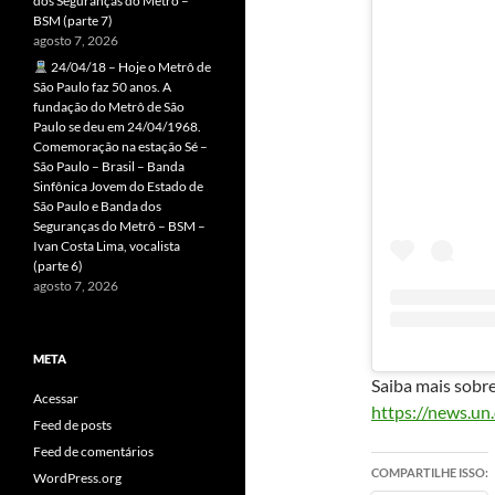
dos Seguranças do Metrô –
BSM (parte 7)
agosto 7, 2026
24/04/18 – Hoje o Metrô de
São Paulo faz 50 anos. A
fundação do Metrô de São
Paulo se deu em 24/04/1968.
Comemoração na estação Sé –
São Paulo – Brasil – Banda
Sinfônica Jovem do Estado de
São Paulo e Banda dos
Seguranças do Metrô – BSM –
Ivan Costa Lima, vocalista
(parte 6)
agosto 7, 2026
META
Saiba mais sobre
Acessar
https://news.u
Feed de posts
Feed de comentários
COMPARTILHE ISSO:
WordPress.org