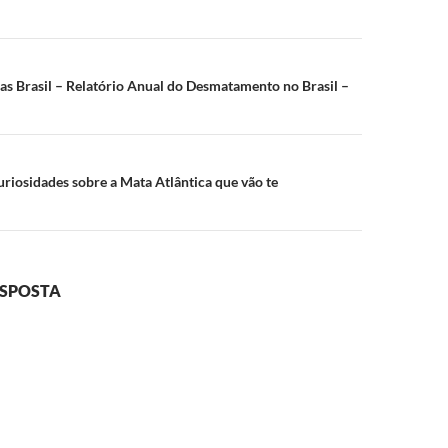
ão
 Brasil – Relatório Anual do Desmatamento no Brasil –
uriosidades sobre a Mata Atlântica que vão te
ESPOSTA