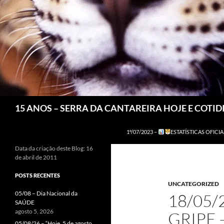
Pesquisar
15 ANOS – SERRA DA CANTAREIRA HOJE E COTI
1º/07/2023 –
ESTATÍSTICAS OFICIA
Data da criação deste Blog: 16
de abril de 2011
POSTS RECENTES
UNCATEGORIZED
05/08 – Dia Nacional da
18/05/
SAÚDE
agosto 5, 2026
GRIPE 
05/08/26 – “Hoje, 5 de agosto,