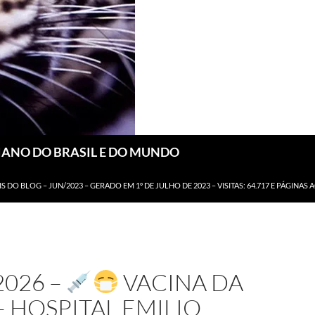
DIANO DO BRASIL E DO MUNDO
IS DO BLOG – JUN/2023 – GERADO EM 1º DE JULHO DE 2023 – VISITAS: 64.717 E PÁGINAS 
2026 –
VACINA DA
– HOSPITAL EMILIO