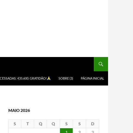
ACESSADAS: 435.600. GRATIDÃO!
SOBRE (3)
PÁGINA INICIAL
MAIO 2026
S
T
Q
Q
S
S
D
1
2
3