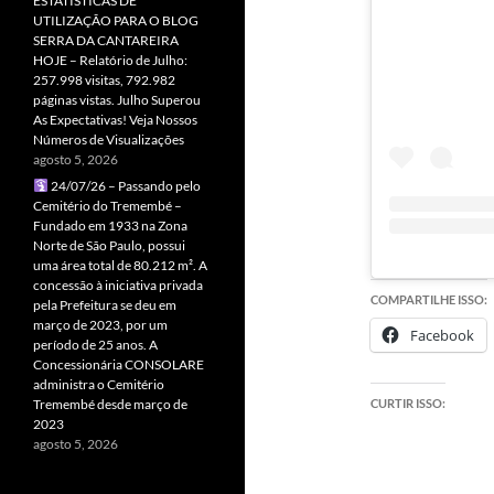
ESTATÍSTICAS DE
UTILIZAÇÃO PARA O BLOG
SERRA DA CANTAREIRA
HOJE – Relatório de Julho:
257.998 visitas, 792.982
páginas vistas. Julho Superou
As Expectativas! Veja Nossos
Números de Visualizações
agosto 5, 2026
24/07/26 – Passando pelo
Cemitério do Tremembé –
Fundado em 1933 na Zona
Norte de São Paulo, possui
uma área total de 80.212 m². A
concessão à iniciativa privada
COMPARTILHE ISSO:
pela Prefeitura se deu em
março de 2023, por um
Facebook
período de 25 anos. A
Concessionária CONSOLARE
administra o Cemitério
CURTIR ISSO:
Tremembé desde março de
2023
agosto 5, 2026