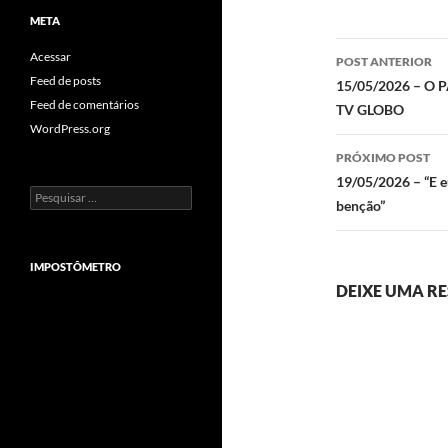
META
Navegaç
Acessar
POST ANTERIOR
de
Feed de posts
15/05/2026 – O
Feed de comentários
TV GLOBO
posts
WordPress.org
PRÓXIMO POST
19/05/2026 – “E e
Pesquisar
benção”
por:
IMPOSTÔMETRO
DEIXE UMA R