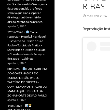
RIBAS
é o Dia Nacional da Saúde, uma
data que convida à reflexão
sobre o que ainda separa o
MAIO 20, 2026
direito garantido em lei do
direito garantido na prática.”
agosto 5, 2026
Reprodução Inst
22/07/2026 –
Carta-
resposta – Hospital Mandaqui
– Governo do Estado de São
Paulo – Tarcísio de Freitas -
Secretaria de Estado da Saúde
– Coordenadoria de Serviços
de Saúde – Gabinete
agosto 5, 2026
08/07/26 –
CARTA ABERTA
AO GOVERNADOR DO
ESTADO DE SÃO PAULO,
TARCÍSIO DE FREITAS –
COMPLEXO HOSPITALAR DO
MANDAQUI – REGIÃO DA
ZONA NORTE DE SÃO PAULO
agosto 5, 2026
1º/08/2026 –