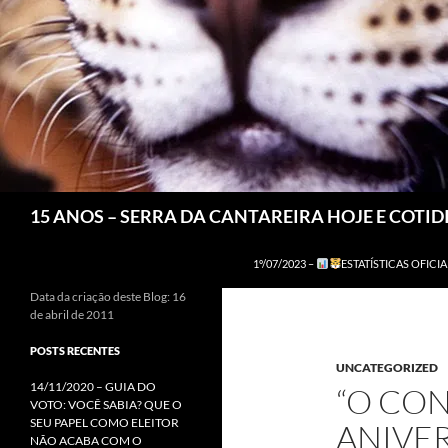
Pesquisar
15 ANOS – SERRA DA CANTAREIRA HOJE E COTI
1º/07/2023 –
ESTATÍSTICAS OFICIA
Data da criação deste Blog: 16
de abril de 2011
POSTS RECENTES
UNCATEGORIZED
14/11/2020 – GUIA DO
“O CON
VOTO: VOCÊ SABIA? QUE O
SEU PAPEL COMO ELEITOR
ANIVER
NÃO ACABA COM O