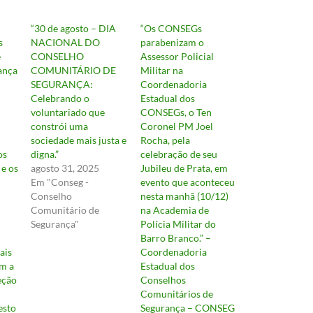
“30 de agosto – DIA
“Os CONSEGs
s
NACIONAL DO
parabenizam o
é
CONSELHO
Assessor Policial
ança
COMUNITÁRIO DE
Militar na
SEGURANÇA:
Coordenadoria
Celebrando o
Estadual dos
voluntariado que
CONSEGs, o Ten
constrói uma
Coronel PM Joel
sociedade mais justa e
Rocha, pela
os
digna.”
celebração de seu
 e os
agosto 31, 2025
Jubileu de Prata, em
Em "Conseg -
evento que aconteceu
Conselho
nesta manhã (10/12)
Comunitário de
na Academia de
Segurança"
Polícia Militar do
Barro Branco.” –
ais
Coordenadoria
em a
Estadual dos
eção
Conselhos
Comunitários de
esto
Segurança – CONSEG