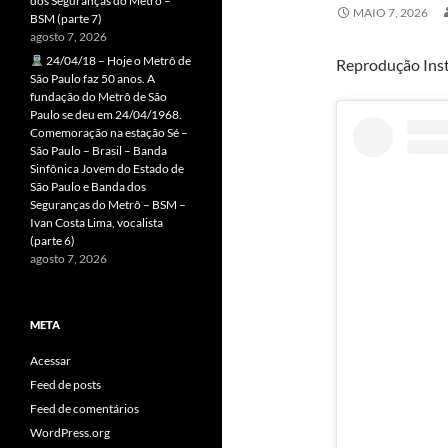
dos Seguranças do Metrô –
MAIO 7, 2026
BSM (parte 7)
agosto 7, 2026
24/04/18 – Hoje o Metrô de
Reprodução Ins
São Paulo faz 50 anos. A
fundação do Metrô de São
Paulo se deu em 24/04/1968.
Comemoração na estação Sé –
São Paulo – Brasil – Banda
Sinfônica Jovem do Estado de
São Paulo e Banda dos
Seguranças do Metrô – BSM –
Ivan Costa Lima, vocalista
(parte 6)
agosto 7, 2026
META
Acessar
Feed de posts
Feed de comentários
WordPress.org