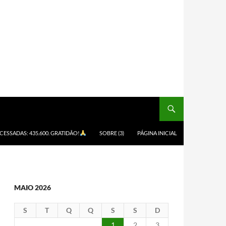
ACESSADAS: 435.600. GRATIDÃO!
SOBRE (3)
PÁGINA INICIAL
MAIO 2026
S
T
Q
Q
S
S
D
1
2
3