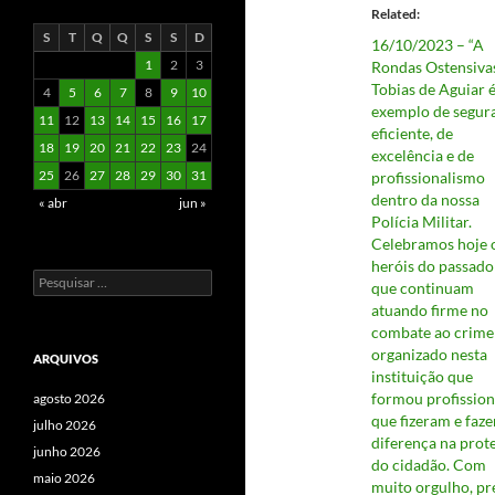
Related
S
T
Q
Q
S
S
D
16/10/2023 – “A
1
2
3
Rondas Ostensiva
Tobias de Aguiar 
4
5
6
7
8
9
10
exemplo de segur
11
12
13
14
15
16
17
eficiente, de
18
19
20
21
22
23
24
excelência e de
25
26
27
28
29
30
31
profissionalismo
dentro da nossa
« abr
jun »
Polícia Militar.
Celebramos hoje 
heróis do passado
Pesquisar
que continuam
por:
atuando firme no
combate ao crime
organizado nesta
ARQUIVOS
instituição que
formou profission
agosto 2026
que fizeram e faz
julho 2026
diferença na prot
junho 2026
do cidadão. Com
maio 2026
muito orgulho, pr