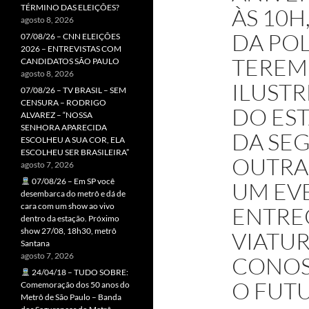
TÉRMINO DAS ELEIÇÕES?
ÀS 10
agosto 8, 2026
DA POL
07/08/26 – CNN ELEIÇÕES
2026 – ENTREVISTAS COM
TEREM
CANDIDATOS SÃO PAULO
agosto 8, 2026
ILUST
07/08/26 – TV BRASIL – SEM
CENSURA – RODRIGO
DO EST
ALVAREZ – “NOSSA
SENHORA APARECIDA
DA SE
ESCOLHEU A SUA COR, ELA
ESCOLHEU SER BRASILEIRA”
OUTRA
agosto 7, 2026
07/08/26 – Em SP você
UM EV
desembarca do metrô e dá de
cara com um show ao vivo
ENTRE
dentro da estação. Próximo
show 27/08, 18h30, metrô
VIATUR
Santana
agosto 7, 2026
CONOS
24/04/18 – TUDO SOBRE:
O FUT
Comemoração dos 50 anos do
Metrô de São Paulo – Banda