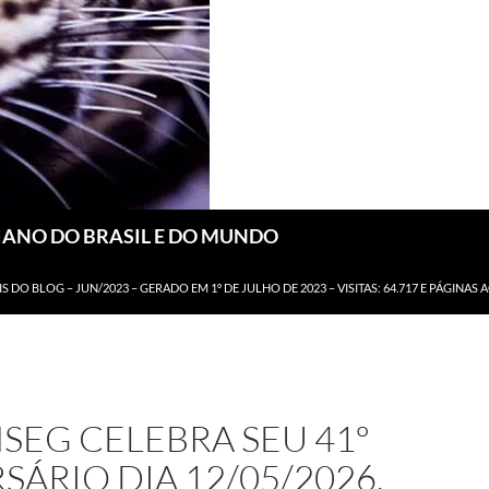
DIANO DO BRASIL E DO MUNDO
IS DO BLOG – JUN/2023 – GERADO EM 1º DE JULHO DE 2023 – VISITAS: 64.717 E PÁGINAS 
SEG CELEBRA SEU 41º
SÁRIO DIA 12/05/2026,