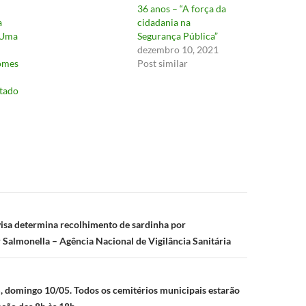
36 anos – “A força da
a
cidadania na
 Uma
Segurança Pública”
dezembro 10, 2021
Gomes
Post similar
tado
ão
isa determina recolhimento de sardinha por
Salmonella – Agência Nacional de Vigilância Sanitária
domingo 10/05. Todos os cemitérios municipais estarão