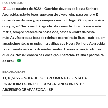
Navegação
POST ANTERIOR
de
11 de outubro de 2022 – Queridos devotos de Nossa Senhora
Aparecida, mãe de Jesus, que com ele vive e reina para sempre. É
posts
nosso dever dar-vos graça sempre e em todo lugar. Olho para o céu e
dou graças! Nesta manhã, agradecida, quero lembrar de nossa mãe
Maria, sempre presente na nossa vida, desde o ventre da nossa
mãe. Às vésperas da festa da rainha e padroeira do Brasil, publico, em
agradecimento, as grandes maravilhas que Nossa Senhora Aparecida
fez em minha vida e na da minha família . Daí-nos a benção oh mãe
querida, Nossa Senhora da Conceição Aparecida, rainha e padroeira
do Brasil.
PRÓXIMO POST
11/10/2022 – NOTA DE ESCLARECIMENTO – FESTA DA
PADROEIRA DO BRASIL – DOM ORLANDO BRANDES –
ARCEBISPO DE APARECIDA – SP