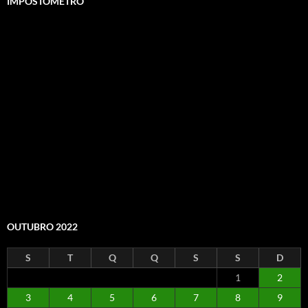
IMPOSTÔMETRO
OUTUBRO 2022
S
T
Q
Q
S
S
D
1
2
3
4
5
6
7
8
9