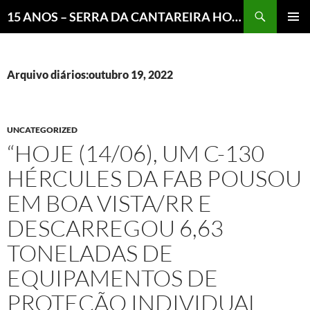
Pesquisar
15 ANOS – SERRA DA CANTAREIRA HOJE E COTIDIANO DO BRASIL E DO MUNDO
MENU
PRINCI
Arquivo diários:outubro 19, 2022
UNCATEGORIZED
“HOJE (14/06), UM C-130
HÉRCULES DA FAB POUSOU
EM BOA VISTA/RR E
DESCARREGOU 6,63
TONELADAS DE
EQUIPAMENTOS DE
PROTEÇÃO INDIVIDUAL