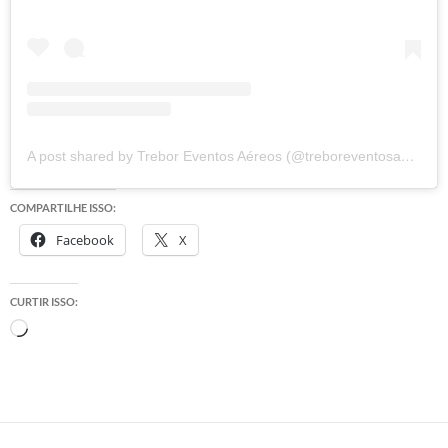
A post shared by Trebor Eventos Aéreos (@treboreventosaereos)
COMPARTILHE ISSO:
Facebook
X
CURTIR ISSO:
Carregando...