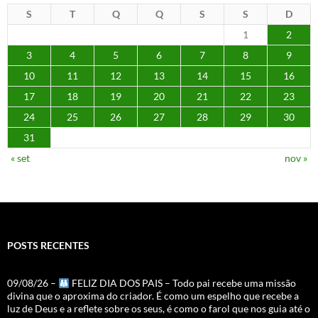
S
T
Q
Q
S
S
D
1
2
3
4
5
6
7
8
9
10
11
12
13
14
15
16
17
18
19
20
21
22
23
24
25
26
27
28
29
30
31
« set
nov »
POSTS RECENTES
09/08/26 –
FELIZ DIA DOS PAIS – Todo pai recebe uma missão
divina que o aproxima do criador. É como um espelho que recebe a
luz de Deus e a reflete sobre os seus, é como o farol que nos guia até o