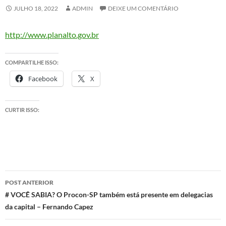
JULHO 18, 2022
ADMIN
DEIXE UM COMENTÁRIO
http://www.planalto.gov.br
COMPARTILHE ISSO:
Facebook
X
CURTIR ISSO:
Navegação
POST ANTERIOR
de
# VOCÊ SABIA? O Procon-SP também está presente em delegacias
da capital – Fernando Capez
posts