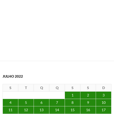
JULHO 2022
S
T
Q
Q
S
S
D
1
2
3
4
5
6
7
8
9
10
11
12
13
14
15
16
17