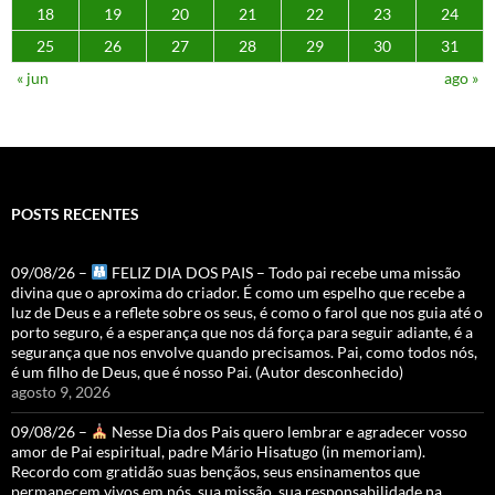
18
19
20
21
22
23
24
25
26
27
28
29
30
31
« jun
ago »
POSTS RECENTES
09/08/26 –
FELIZ DIA DOS PAIS – Todo pai recebe uma missão
divina que o aproxima do criador. É como um espelho que recebe a
luz de Deus e a reflete sobre os seus, é como o farol que nos guia até o
porto seguro, é a esperança que nos dá força para seguir adiante, é a
segurança que nos envolve quando precisamos. Pai, como todos nós,
é um filho de Deus, que é nosso Pai. (Autor desconhecido)
agosto 9, 2026
09/08/26 –
Nesse Dia dos Pais quero lembrar e agradecer vosso
amor de Pai espiritual, padre Mário Hisatugo (in memoriam).
Recordo com gratidão suas bençãos, seus ensinamentos que
permanecem vivos em nós, sua missão, sua responsabilidade na