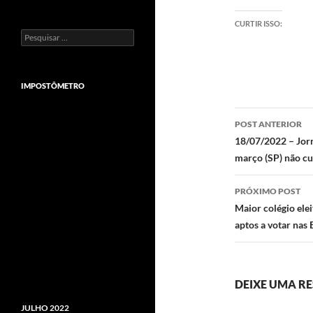
CURTIR ISSO:
Pesquisar
por:
IMPOSTÔMETRO
Navegaç
POST ANTERIOR
de
18/07/2022 – Jorn
março (SP) não c
posts
PRÓXIMO POST
Maior colégio elei
aptos a votar nas
DEIXE UMA R
JULHO 2022