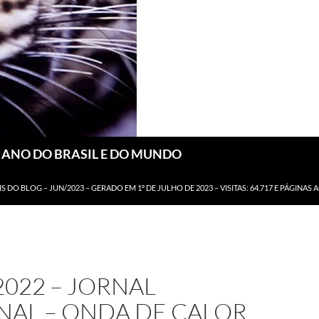
DIANO DO BRASIL E DO MUNDO
IS DO BLOG – JUN/2023 – GERADO EM 1º DE JULHO DE 2023 – VISITAS: 64.717 E PÁGINAS 
2022 – JORNAL
NAL – ONDA DE CALOR