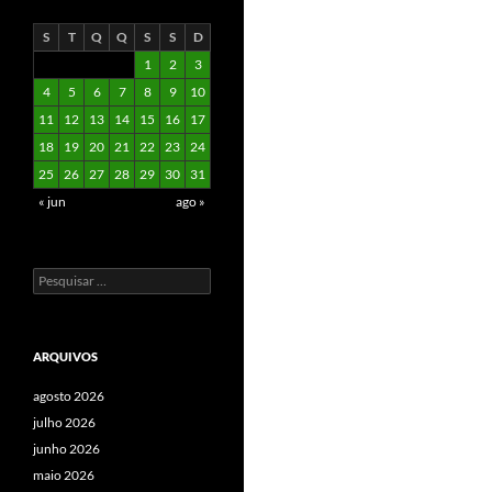
S
T
Q
Q
S
S
D
1
2
3
4
5
6
7
8
9
10
11
12
13
14
15
16
17
18
19
20
21
22
23
24
25
26
27
28
29
30
31
« jun
ago »
Pesquisar
por:
ARQUIVOS
agosto 2026
julho 2026
junho 2026
maio 2026