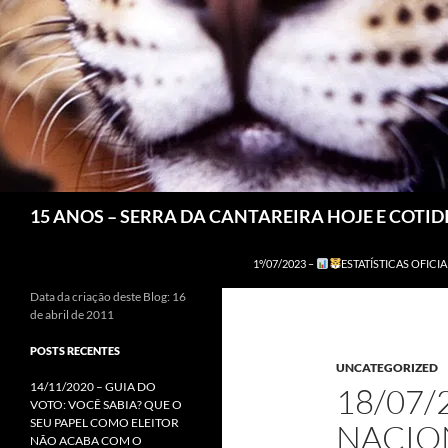
Pesquisar
15 ANOS – SERRA DA CANTAREIRA HOJE E COTI
1º/07/2023 –
ESTATÍSTICAS OFICIA
Data da criação deste Blog: 16
de abril de 2011
POSTS RECENTES
UNCATEGORIZED
14/11/2020 – GUIA DO
18/07/
VOTO: VOCÊ SABIA? QUE O
SEU PAPEL COMO ELEITOR
NACIO
NÃO ACABA COM O