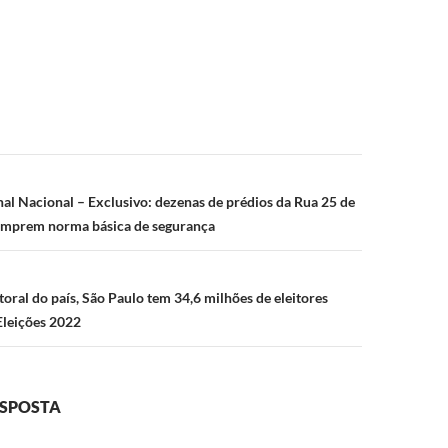
ão
al Nacional – Exclusivo: dezenas de prédios da Rua 25 de
umprem norma básica de segurança
toral do país, São Paulo tem 34,6 milhões de eleitores
 Eleições 2022
ESPOSTA