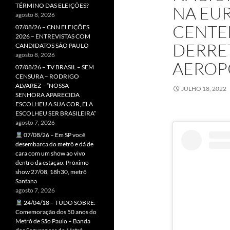
TÉRMINO DAS ELEIÇÕES?
NA EU
agosto 8, 2026
CENTE
07/08/26 – CNN ELEIÇÕES
2026 – ENTREVISTAS COM
DERRET
CANDIDATOS SÃO PAULO
agosto 8, 2026
AEROP
07/08/26 – TV BRASIL – SEM
CENSURA – RODRIGO
ALVAREZ – “NOSSA
JULHO 18, 2022
SENHORA APARECIDA
ESCOLHEU A SUA COR, ELA
ESCOLHEU SER BRASILEIRA”
agosto 7, 2026
07/08/26 – Em SP você
desembarca do metrô e dá de
cara com um show ao vivo
dentro da estação. Próximo
show 27/08, 18h30, metrô
Santana
agosto 7, 2026
24/04/18 – TUDO SOBRE:
Comemoração dos 50 anos do
Metrô de São Paulo – Banda