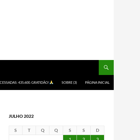
ACESSADAS: 435.600. GRATIDÃO!
SOBRE (3)
PÁGINA INICIAL
JULHO 2022
S
T
Q
Q
S
S
D
1
2
3