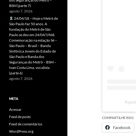
dos Seguranças do Metrô –
BSM (parte 7)
agosto 7, 2026
24/04/18 – Hoje o Metrô de
São Paulo faz 50 anos. A
fundação do Metrô de São
Paulo se deu em 24/04/1968.
Comemoração na estação Sé –
São Paulo – Brasil – Banda
Sinfônica Jovem do Estado de
São Paulo e Banda dos
Seguranças do Metrô – BSM –
Ivan Costa Lima, vocalista
(parte 6)
agosto 7, 2026
META
A pos
Acessar
Feed de posts
COMPARTILHE ISSO:
Feed de comentários
Facebook
WordPress.org