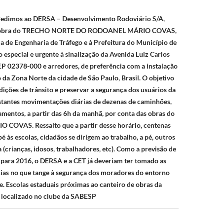
edimos ao DERSA – Desenvolvimento Rodoviário S/A,
la obra do TRECHO NORTE DO RODOANEL MÁRIO COVAS,
 de Engenharia de Tráfego e à Prefeitura do Município de
 especial e urgente à sinalização da Avenida Luiz Carlos
CEP 02378-000 e arredores, de preferência com a instalação
o da Zona Norte da cidade de São Paulo, Brasil. O objetivo
dições de trânsito e preservar a segurança dos usuários da
nstantes movimentações diárias de dezenas de caminhões,
mentos, a partir das 6h da manhã, por conta das obras do
OVAS. Ressalto que a partir desse horário, centenas
pé às escolas, cidadãos se dirigem ao trabalho, a pé, outros
(crianças, idosos, trabalhadores, etc). Como a previsão de
 para 2016, o DERSA e a CET já deveriam ter tomado as
ias no que tange à segurança dos moradores do entorno
. Escolas estaduais próximas ao canteiro de obras da
 localizado no clube da SABESP