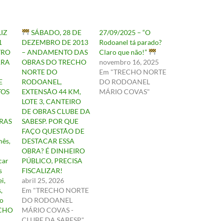
LIZ
SÁBADO, 28 DE
27/09/2025 – “O
1
DEZEMBRO DE 2013
Rodoanel tá parado?
TRO
– ANDAMENTO DAS
Claro que não!”
RRA
OBRAS DO TRECHO
novembro 16, 2025
NORTE DO
Em "TRECHO NORTE
E
RODOANEL,
DO RODOANEL
TOS
EXTENSÃO 44 KM,
MÁRIO COVAS"
LOTE 3, CANTEIRO
DE OBRAS CLUBE DA
RAS
SABESP. POR QUE
FAÇO QUESTÃO DE
ês,
DESTACAR ESSA
OBRA? É DINHEIRO
car
PÚBLICO, PRECISA
s
FISCALIZAR!
i,
abril 25, 2026
,
Em "TRECHO NORTE
o
DO RODOANEL
ECHO
MÁRIO COVAS -
CLUBE DA SABESP"