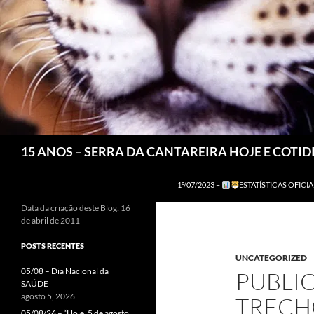
Pesquisar
15 ANOS – SERRA DA CANTAREIRA HOJE E COTI
1º/07/2023 –
ESTATÍSTICAS OFICIA
Data da criação deste Blog: 16
de abril de 2011
POSTS RECENTES
UNCATEGORIZED
05/08 – Dia Nacional da
PUBLIC
SAÚDE
agosto 5, 2026
TRECH
05/08/26 – “Hoje, 5 de agosto,