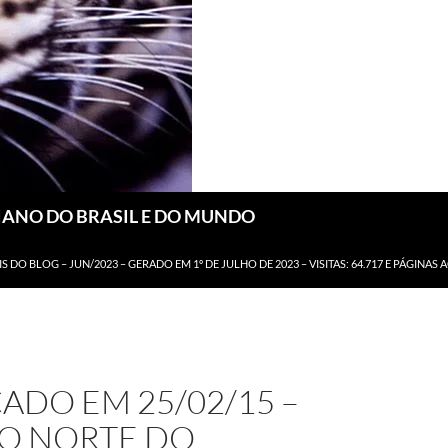
DIANO DO BRASIL E DO MUNDO
IS DO BLOG – JUN/2023 – GERADO EM 1º DE JULHO DE 2023 – VISITAS: 64.717 E PÁGINAS 
ADO EM 25/02/15 –
O NORTE DO