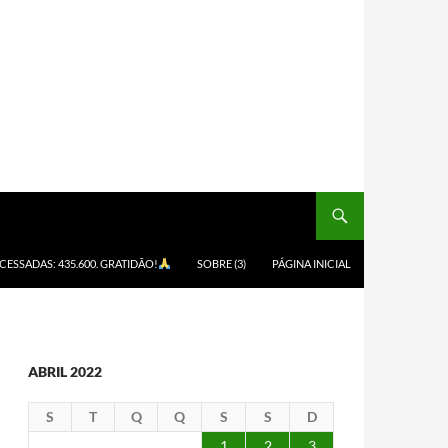
ACESSADAS: 435.600. GRATIDÃO!
SOBRE (3)
PÁGINA INICIAL
ABRIL 2022
S
T
Q
Q
S
S
D
1
2
3