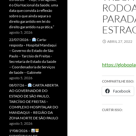
RODOA
é o Dia Nacional da Saúde, uma
data que convida à reflexão
PARADA
sobre o que ainda separa o
direito garantido em lei do
ESTRA
direito garantido na prática.”
agosto 5, 2026
22/07/2026 –
Carta-
ABRIL 27, 2022
resposta – Hospital Mandaqui
– Governo do Estado de São
Paulo – Tarcísio de Freitas -
Secretaria de Estado da Saúde
https://globopl
– Coordenadoria de Serviços
de Saúde – Gabinete
agosto 5, 2026
COMPARTILHE ISSO:
08/07/26 –
CARTA ABERTA
AO GOVERNADOR DO
Facebook
ESTADO DE SÃO PAULO,
TARCÍSIO DE FREITAS –
COMPLEXO HOSPITALAR DO
CURTIR ISSO:
MANDAQUI – REGIÃO DA
ZONA NORTE DE SÃO PAULO
agosto 5, 2026
1º/08/2026 –