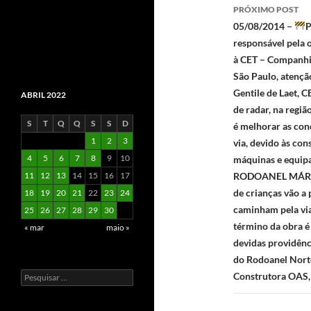
posts
PRÓXIMO POST
05/08/2014 –
P
responsável pe
à CET – Companhia
São Paulo, atenção
Gentile de Laet, 
ABRIL 2022
de radar, na regiã
S
T
Q
Q
S
S
D
é melhorar as con
1
2
3
via, devido às co
4
5
6
7
8
9
10
máquinas e equipa
11
12
13
14
15
16
17
RODOANEL MÁRIO C
de crianças vão a 
18
19
20
21
22
23
24
caminham pela via 
25
26
27
28
29
30
término da obra é
« mar
maio »
devidas providênc
do Rodoanel Norte
Pesquisar
Construtora OAS,
por: