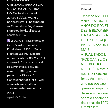
ESTATÍSTICAS DE
UTILIZAÇÃO PARA O BLOG
SERRA DA CANTAREIRA
Related
HOJE – Relatório de Julho:
04/04/2022 – FE
257.998 visitas, 792.982
ANIVERSÁRIO: 1
páginas vistas. Julho Superou
ANOS DO REGIS
As Expectativas! Veja Nossos
DESTE BLOG “SE
Números de Visualizações
agosto 5, 2026
DA CANTAREIRA
HOJE”. DESTAQU
24/07/26 – Passando pelo
PARA OS ASSUN
Cemitério do Tremembé –
Fundado em 1933 na Zona
MAIS
Norte de São Paulo, possui
VISUALIZADOS:
uma área total de 80.212 m². A
“RODOANEL: OB
concessão à iniciativa privada
NO TRECHO
pela Prefeitura se deu em
NORTE” – Neste m
março de 2023, por um
meu Blog está em
período de 25 anos. A
festa. Vou republi
Concessionária CONSOLARE
algumas postagen
administra o Cemitério
que eu acompanhe
Tremembé desde março de
2023
de anos anteriores
agosto 5, 2026
sobre o andament
das obras do TR
NORTE DO