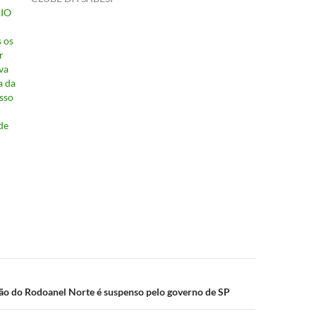
IO
 os
r
va
a da
osso
de
ão
ão do Rodoanel Norte é suspenso pelo governo de SP