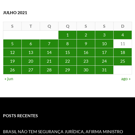
JULHO 2021
S
T
Q
Q
S
S
D
1
2
3
4
5
6
7
8
9
10
11
12
13
14
15
16
17
18
19
20
21
22
23
24
25
26
27
28
29
30
31
« jun
ago »
POSTS RECENTES
BRASIL NÃO TEM SEGURANÇA JURÍDICA, AFIRMA MINISTRO