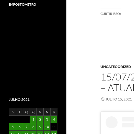
IMPOSTÔMETRO
CURTIR ISSO:
UNCATEGORIZED
15/07/
– ATU
JULHO 15, 2021
JULHO 2021
S
T
Q
Q
S
S
D
1
2
3
4
5
6
7
8
9
10
11