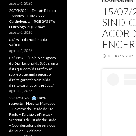
UNCATEGORIZED
agosto 6, 2026
15/07/
20/05/2024 – Dr. Lair Ribeiro
– Médico – CRM 6972 –
SINDI
Cardiologista – RQE 29517 e
Nutrólogo RQE 29445
ACORD
agosto 6, 2026
05/08 – Dia Nacional da
ENCER
SAÚDE
agosto 5, 2026
JULHO 15, 2021
05/08/26 – “Hoje, 5 de agosto,
é o Dia Nacional da Saúde, uma
data que convida à reflexão
sobre o que ainda separa o
direito garantido em lei do
direito garantido na prática.”
agosto 5, 2026
22/07/2026 –
Carta-
resposta – Hospital Mandaqui
– Governo do Estado de São
Paulo – Tarcísio de Freitas -
Secretaria de Estado da Saúde
– Coordenadoria de Serviços
de Saúde – Gabinete