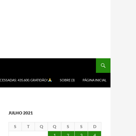
ACESSADAS: 435.600. GRATIDÃO!
SOBRE (3)
PÁGINA INICIAL
JULHO 2021
S
T
Q
Q
S
S
D
1
2
3
4