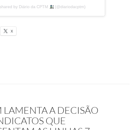
 shared by Diário da CPTM
(@diariodacptm)
X
M LAMENTA A DECISÃO
INDICATOS QUE