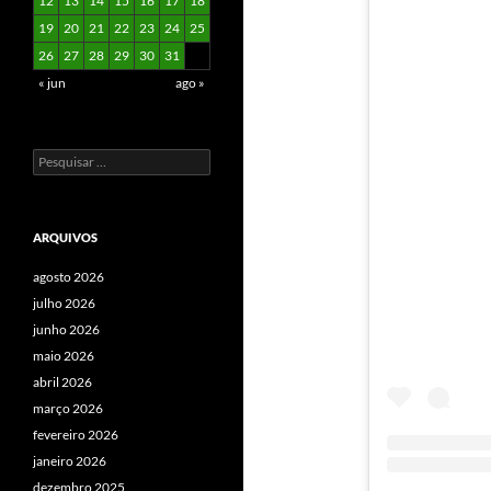
12
13
14
15
16
17
18
19
20
21
22
23
24
25
26
27
28
29
30
31
« jun
ago »
Pesquisar
por:
ARQUIVOS
agosto 2026
julho 2026
junho 2026
maio 2026
abril 2026
março 2026
fevereiro 2026
janeiro 2026
dezembro 2025