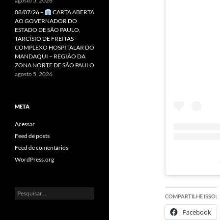
agosto 5, 2026
08/07/26 –
CARTA ABERTA
AO GOVERNADOR DO
ESTADO DE SÃO PAULO,
TARCÍSIO DE FREITAS –
COMPLEXO HOSPITALAR DO
MANDAQUI – REGIÃO DA
ZONA NORTE DE SÃO PAULO
agosto 5, 2026
META
Acessar
Feed de posts
Feed de comentários
WordPress.org
Pesquisar
COMPARTILHE ISSO:
por:
Facebook