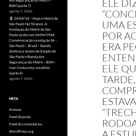
ELE DIZ
dos Seguranças do Metrô –
BSM (parte 7)
“CONC
agosto 7, 2026
24/04/18 – Hoje o Metrô de
UMA ES
São Paulo faz 50 anos. A
fundação do Metrô de São
POR AQ
Paulo se deu em 24/04/1968.
Comemoração na estação Sé –
ERA P
São Paulo – Brasil – Banda
Sinfônica Jovem do Estado de
ENTEN
São Paulo e Banda dos
Seguranças do Metrô – BSM –
ELE QU
Ivan Costa Lima, vocalista
(parte 6)
TARDE,
agosto 7, 2026
COMPR
ESTAVA
META
“TREC
Acessar
Feed de posts
RODOA
Feed de comentários
A ESTU
WordPress.org