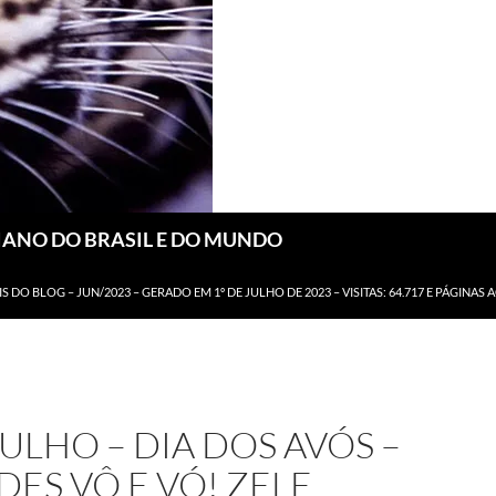
DIANO DO BRASIL E DO MUNDO
IS DO BLOG – JUN/2023 – GERADO EM 1º DE JULHO DE 2023 – VISITAS: 64.717 E PÁGINAS 
JULHO – DIA DOS AVÓS –
ES VÔ E VÓ! ZELE