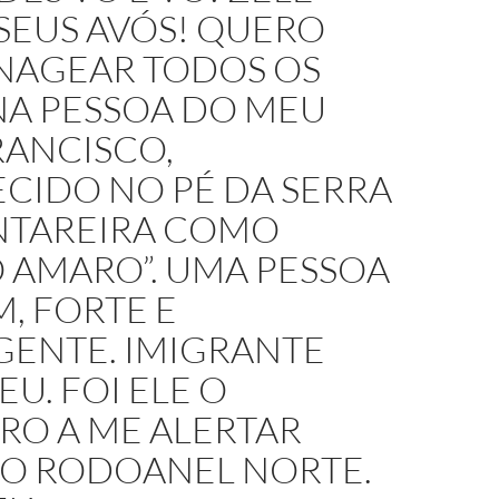
SEUS AVÓS! QUERO
AGEAR TODOS OS
NA PESSOA DO MEU
RANCISCO,
CIDO NO PÉ DA SERRA
NTAREIRA COMO
 AMARO”. UMA PESSOA
, FORTE E
GENTE. IMIGRANTE
U. FOI ELE O
RO A ME ALERTAR
 O RODOANEL NORTE.