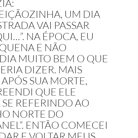
IA:
EIÇÃOZINHA, UM DIA
TRADA VAI PASSAR
UI…”. NA ÉPOCA, EU
EQUENA E NÃO
DIA MUITO BEM O QUE
ERIA DIZER. MAIS
 APÓS SUA MORTE,
EENDI QUE ELE
 SE REFERINDO AO
HO NORTE DO
NEL”. ENTÃO COMECEI
DAR E VOLTAR MEUS