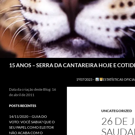
Pesquisar
15 ANOS – SERRA DA CANTAREIRA HOJE E COTI
1º/07/2023 –
ESTATÍSTICAS OFICIA
Data da criação deste Blog: 16
de abril de 2011
POSTS RECENTES
UNCATEGORIZED
14/11/2020 – GUIA DO
26 DE 
VOTO: VOCÊ SABIA? QUE O
SEU PAPEL COMO ELEITOR
SAUDAD
NÃO ACABA COM O