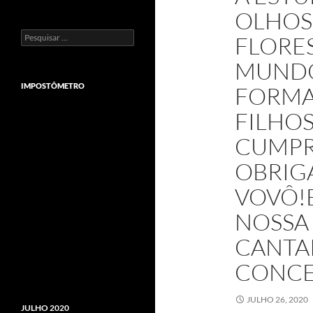
OLHOS
Pesquisar
FLORE
por:
MUNDO
IMPOSTÔMETRO
FORMA
FILHOS
CUMPR
OBRIG
VOVÔ!E
NOSSA
CANTA
CONCE
JULHO 26, 2020
JULHO 2020