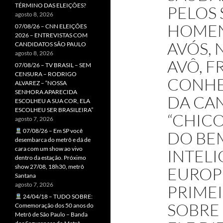
TÉRMINO DAS ELEIÇÕES?
PELOS 
agosto 8, 2026
HOMEN
07/08/26 – CNN ELEIÇÕES
2026 – ENTREVISTAS COM
AVÓS, 
CANDIDATOS SÃO PAULO
agosto 8, 2026
AVÔ, F
07/08/26 – TV BRASIL – SEM
CENSURA – RODRIGO
CONHE
ALVAREZ – “NOSSA
SENHORA APARECIDA
DA CA
ESCOLHEU A SUA COR, ELA
ESCOLHEU SER BRASILEIRA”
“CHICO
agosto 7, 2026
07/08/26 – Em SP você
DO BEM
desembarca do metrô e dá de
cara com um show ao vivo
INTELI
dentro da estação. Próximo
show 27/08, 18h30, metrô
EUROPE
Santana
agosto 7, 2026
PRIMEI
24/04/18 – TUDO SOBRE:
SOBRE
Comemoração dos 50 anos do
Metrô de São Paulo – Banda