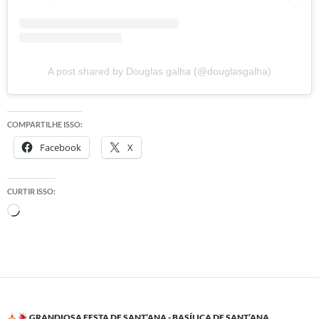
A post shared by Douglas galha (@douglasgalha)
COMPARTILHE ISSO:
Facebook
X
CURTIR ISSO:
Carregando...
GRANDIOSA FESTA DE SANT’ANA - BASÍLICA DE SANT’ANA