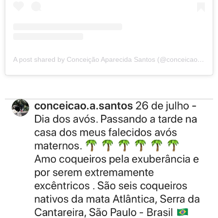
A post shared by Conceição Aparecida Santos (@conceicao.a.santos)