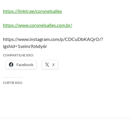
https://linktr.ee/coronelsalles
https://www.coronelsalles.com.br/
https://www.instagram.com/p/CDCuDbKAQrO/?
igshid=1seins9z6dy6r
COMPARTILHE ISSO:
Facebook
X
CURTIR ISSO: