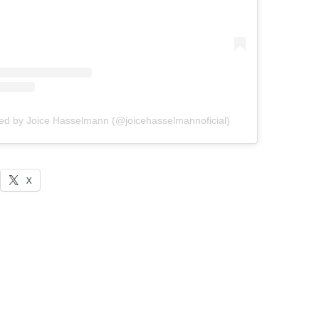
red by Joice Hasselmann (@joicehasselmannoficial)
X