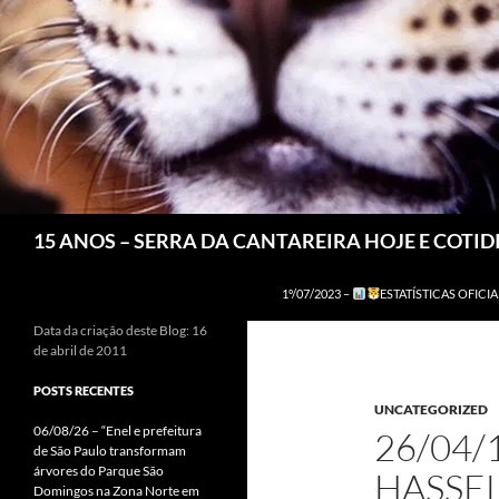
Pesquisar
15 ANOS – SERRA DA CANTAREIRA HOJE E COTI
1º/07/2023 –
ESTATÍSTICAS OFICIA
Data da criação deste Blog: 16
de abril de 2011
POSTS RECENTES
UNCATEGORIZED
06/08/26 – “Enel e prefeitura
26/04/
de São Paulo transformam
árvores do Parque São
HASSE
Domingos na Zona Norte em