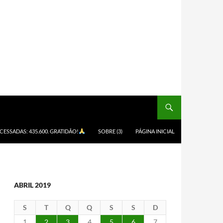
ACESSADAS: 435.600. GRATIDÃO!
SOBRE (3)
PÁGINA INICIAL
ABRIL 2019
S
T
Q
Q
S
S
D
1
2
3
4
5
6
7