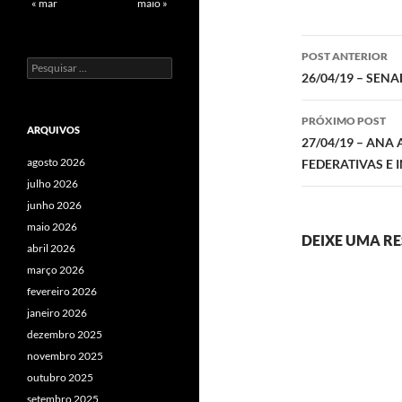
« mar
maio »
Navegaç
POST ANTERIOR
Pesquisar
de
26/04/19 – SEN
por:
posts
PRÓXIMO POST
ARQUIVOS
27/04/19 – ANA
agosto 2026
FEDERATIVAS E 
julho 2026
junho 2026
maio 2026
DEIXE UMA R
abril 2026
março 2026
fevereiro 2026
janeiro 2026
dezembro 2025
novembro 2025
outubro 2025
setembro 2025