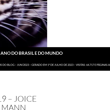
DIANO DO BRASIL E DO MUNDO
IS DO BLOG – JUN/2023 – GERADO EM 1º DE JULHO DE 2023 – VISITAS: 64.717 E PÁGINAS 
19 – JOICE
LMANN