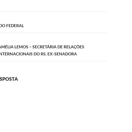
ão
ADO FEDERAL
 AMÉLIA LEMOS – SECRETÁRIA DE RELAÇÕES
INTERNACIONAIS DO RS. EX-SENADORA
ESPOSTA