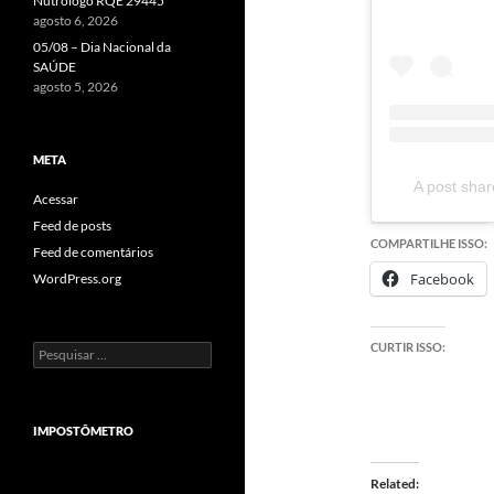
Nutrólogo RQE 29445
agosto 6, 2026
05/08 – Dia Nacional da
SAÚDE
agosto 5, 2026
META
A post sha
Acessar
Feed de posts
COMPARTILHE ISSO:
Feed de comentários
Facebook
WordPress.org
CURTIR ISSO:
Pesquisar
por:
IMPOSTÔMETRO
Related