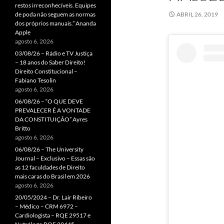
restos irreconhecíveis. Equipes
de poda não seguem as normas
ABRIL 26, 2019
dos próprios manuais.” Ananda
Apple
agosto 6, 2026
03/08/26 – Rádio e TV Justiça
– 18 anos do Saber Direito!
Direito Constitucional –
Fabiano Tesolin
agosto 6, 2026
06/08/26 – “O QUE DEVE
PREVALECER É A VONTADE
DA CONSTITUIÇÃO” Ayres
Britto
agosto 6, 2026
06/08/26 – The University
Journal – Exclusivo – Essas são
as 12 faculdades de Direito
mais caras do Brasil em 2026
agosto 6, 2026
20/05/2024 – Dr. Lair Ribeiro
– Médico – CRM 6972 –
Cardiologista – RQE 29517 e