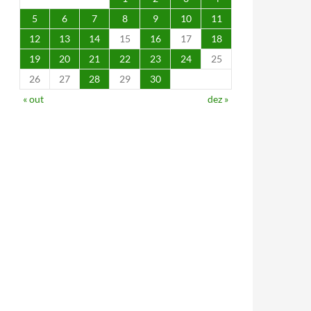
5
6
7
8
9
10
11
12
13
14
15
16
17
18
19
20
21
22
23
24
25
26
27
28
29
30
« out
dez »