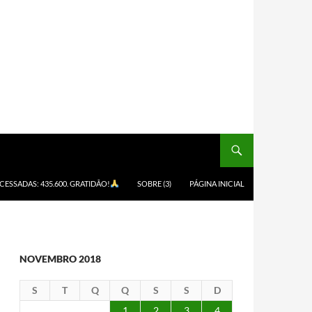
ACESSADAS: 435.600. GRATIDÃO!
SOBRE (3)
PÁGINA INICIAL
NOVEMBRO 2018
S
T
Q
Q
S
S
D
1
2
3
4