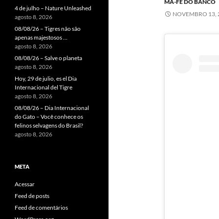
MÁ-FÉ DO BANCO
4 de julho – Nature Unleashed
NOVEMBRO 13, 
agosto 8, 2026
08/08/26 – Tigres não são
apenas majestosos …
agosto 8, 2026
08/08/26 – Salve o planeta
agosto 8, 2026
Hoy, 29 de julio, es el Dia
Internacional del Tigre
agosto 8, 2026
08/08/26 – Dia Internacional
do Gato – Você conhece os
felinos selvagens do Brasil?
agosto 8, 2026
META
Acessar
Feed de posts
Feed de comentários