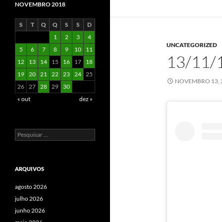
NOVEMBRO 2018
S
T
Q
Q
S
S
D
1
2
3
4
UNCATEGORIZED
5
6
7
8
9
10
11
13/11/
12
13
14
15
16
17
18
19
20
21
22
23
24
25
NOVEMBRO 13, 
26
27
28
29
30
« out
dez »
Pesquisar
por:
ARQUIVOS
agosto 2026
julho 2026
junho 2026