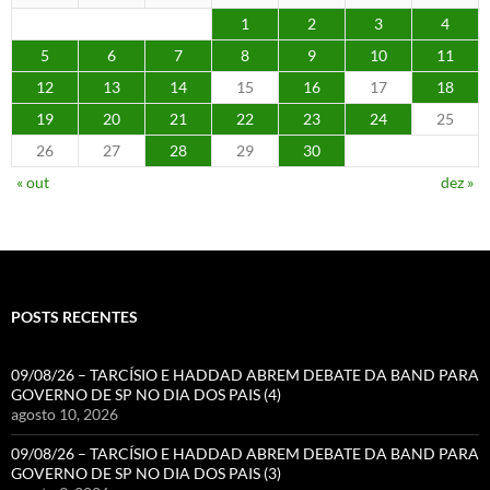
1
2
3
4
5
6
7
8
9
10
11
12
13
14
15
16
17
18
19
20
21
22
23
24
25
26
27
28
29
30
« out
dez »
POSTS RECENTES
09/08/26 – TARCÍSIO E HADDAD ABREM DEBATE DA BAND PARA
GOVERNO DE SP NO DIA DOS PAIS (4)
agosto 10, 2026
09/08/26 – TARCÍSIO E HADDAD ABREM DEBATE DA BAND PARA
GOVERNO DE SP NO DIA DOS PAIS (3)