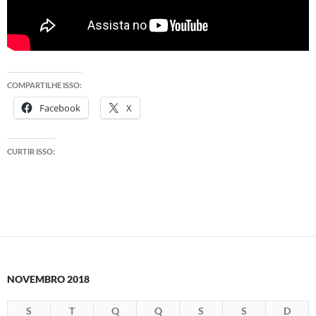
COMPARTILHE ISSO:
Facebook
X
CURTIR ISSO:
NOVEMBRO 2018
S
T
Q
Q
S
S
D