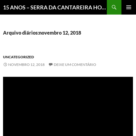
Pesquisar
15 ANOS – SERRA DA CANTAREIRA HOJE E COTIDIANO DO BRASIL E DO MUNDO
MENU
PRINCI
Arquivo diários:novembro 12, 2018
UNCATEGORIZED
NOVEMBRO 12, 2018
DEIXE UM COMENTÁRIO