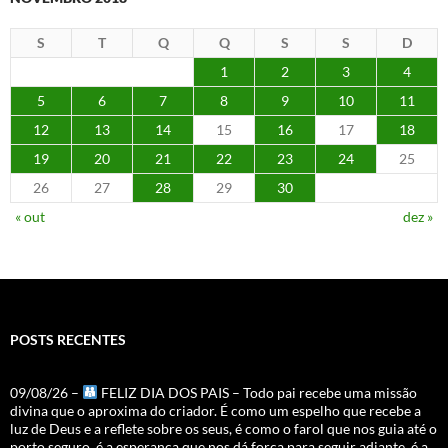
S
T
Q
Q
S
S
D
1
2
3
4
5
6
7
8
9
10
11
12
13
14
15
16
17
18
19
20
21
22
23
24
25
26
27
28
29
30
« out
dez »
POSTS RECENTES
09/08/26 –
FELIZ DIA DOS PAIS – Todo pai recebe uma missão
divina que o aproxima do criador. É como um espelho que recebe a
luz de Deus e a reflete sobre os seus, é como o farol que nos guia até o
porto seguro, é a esperança que nos dá força para seguir adiante, é a