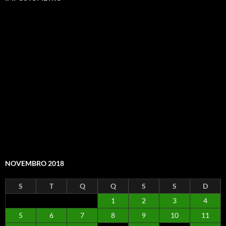
NOVEMBRO 2018
S
T
Q
Q
S
S
D
1
2
3
4
5
6
7
8
9
10
11