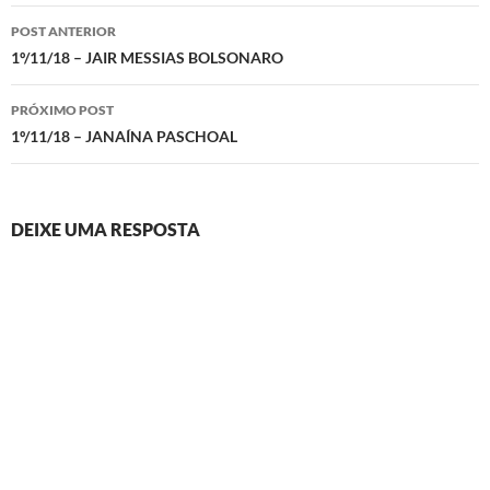
Navegação
POST ANTERIOR
de
1º/11/18 – JAIR MESSIAS BOLSONARO
posts
PRÓXIMO POST
1º/11/18 – JANAÍNA PASCHOAL
DEIXE UMA RESPOSTA