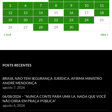
5
6
7
8
9
10
11
12
13
14
15
16
17
18
19
20
21
22
23
24
25
26
27
28
29
30
« out
dez »
POSTS RECENTES
BRASIL NÃO TEM SEGURANÇA JURÍDICA, AFIRMA MINISTRO
ANDRÉ MENDONÇA
agosto 7, 2026
06/08/2026 – “NUNCA CONTE PARA UMA I.A. NADA QUE VOCÊ
NÃO DIRIA EM PRAÇA PÚBLICA”
agosto 6, 2026