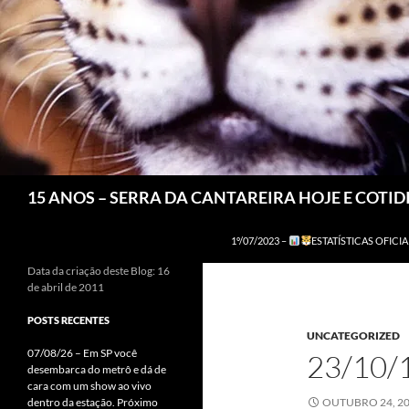
Pesquisar
15 ANOS – SERRA DA CANTAREIRA HOJE E COTI
1º/07/2023 –
ESTATÍSTICAS OFICIA
Data da criação deste Blog: 16
de abril de 2011
POSTS RECENTES
UNCATEGORIZED
07/08/26 – Em SP você
23/10/
desembarca do metrô e dá de
cara com um show ao vivo
dentro da estação. Próximo
OUTUBRO 24, 2