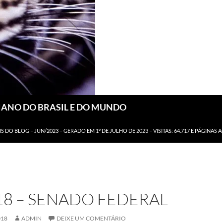
DIANO DO BRASIL E DO MUNDO
IS DO BLOG – JUN/2023 – GERADO EM 1º DE JULHO DE 2023 – VISITAS: 64.717 E PÁGINAS 
18 – SENADO FEDERAL
018
ADMIN
DEIXE UM COMENTÁRIO