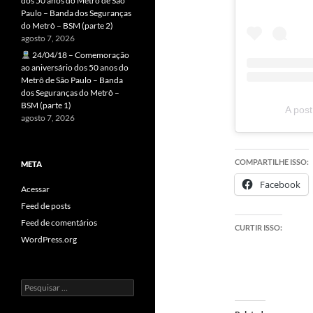
dos 50 anos do Metrô de São
Paulo – Banda dos Seguranças
do Metrô – BSM (parte 2)
agosto 7, 2026
24/04/18 – Comemoração
ao aniversário dos 50 anos do
Metrô de São Paulo – Banda
dos Seguranças do Metrô –
BSM (parte 1)
A pos
agosto 7, 2026
COMPARTILHE ISSO:
META
Facebook
Acessar
Feed de posts
Feed de comentários
CURTIR ISSO:
WordPress.org
Pesquisar
por: