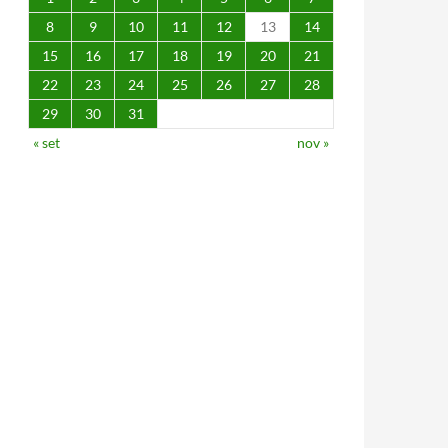
8
9
10
11
12
13
14
15
16
17
18
19
20
21
22
23
24
25
26
27
28
29
30
31
« set
nov »