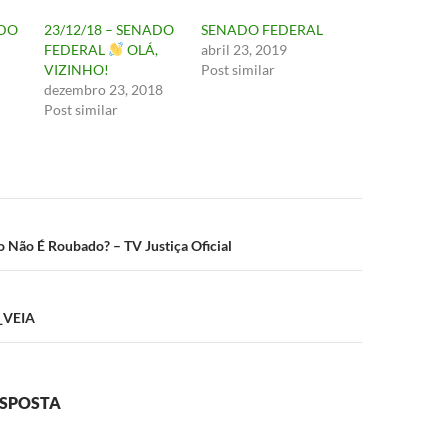
ADO
23/12/18 – SENADO
SENADO FEDERAL
FEDERAL
OLÁ,
abril 23, 2019
VIZINHO!
Post similar
dezembro 23, 2018
Post similar
ão
 Não É Roubado? – TV Justiça Oficial
_VEIA
ESPOSTA