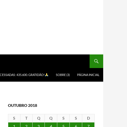
ACESSADAS: 435.600. GRATIDÃO!
SOBRE (3)
PÁGINA INICIAL
OUTUBRO 2018
S
T
Q
Q
S
S
D
1
2
3
4
5
6
7