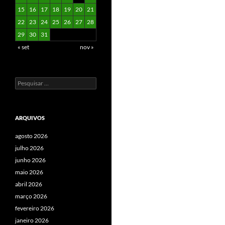
15
16
17
18
19
20
21
22
23
24
25
26
27
28
29
30
31
« set
nov »
Pesquisar
por:
ARQUIVOS
agosto 2026
julho 2026
junho 2026
maio 2026
abril 2026
março 2026
fevereiro 2026
janeiro 2026