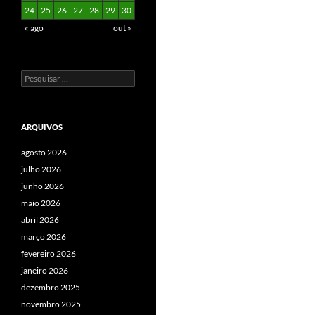
24
25
26
27
28
29
30
« ago
out »
Pesquisar
por:
ARQUIVOS
agosto 2026
julho 2026
junho 2026
maio 2026
abril 2026
março 2026
fevereiro 2026
janeiro 2026
dezembro 2025
novembro 2025