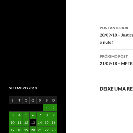
Navegaç
POST ANTERIOR
de
20/09/18 – Justiça
o nulo?
posts
PRÓXIMO POST
21/09/18 – MP
SETEMBRO 2018
DEIXE UMA R
S
T
Q
Q
S
S
D
1
2
3
4
5
6
7
8
9
10
11
12
13
14
15
16
17
18
19
20
21
22
23