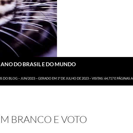
DIANO DO BRASIL E DO MUNDO
IS DO BLOG – JUN/2023 – GERADO EM 1º DE JULHO DE 2023 – VISITAS: 64.717 E PÁGINAS 
EM BRANCO E VOTO