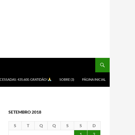
ACESSADAS: 435.600. GRATIDÃO!
SOBRE (3)
PÁGINA INICIAL
SETEMBRO 2018
S
T
Q
Q
S
S
D
1
2