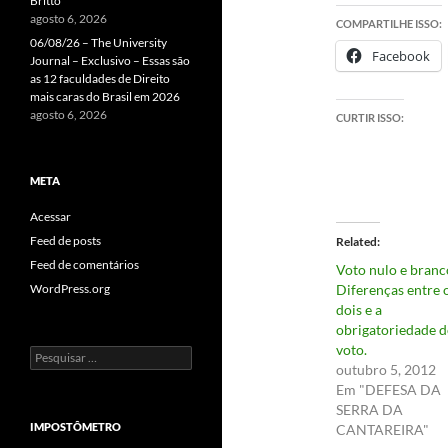
Britto
agosto 6, 2026
COMPARTILHE ISSO:
06/08/26 – The University
Facebook
Journal – Exclusivo – Essas são
as 12 faculdades de Direito
mais caras do Brasil em 2026
agosto 6, 2026
CURTIR ISSO:
META
Acessar
Feed de posts
Related
Feed de comentários
Voto nulo e branc
WordPress.org
Diferenças entre 
dois e a
obrigatoriedade 
voto.
Pesquisar
outubro 5, 2012
por:
Em "DEFESA DA
SERRA DA
IMPOSTÔMETRO
CANTAREIRA"