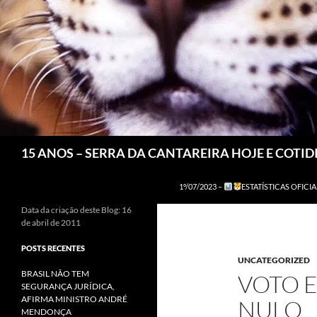
Pesquisar
15 ANOS – SERRA DA CANTAREIRA HOJE E COTI
1º/07/2023 –
ESTATÍSTICAS OFICIA
Data da criação deste Blog: 16
de abril de 2011
POSTS RECENTES
UNCATEGORIZED
BRASIL NÃO TEM
VOTO 
SEGURANÇA JURÍDICA,
AFIRMA MINISTRO ANDRÉ
NULO
MENDONÇA