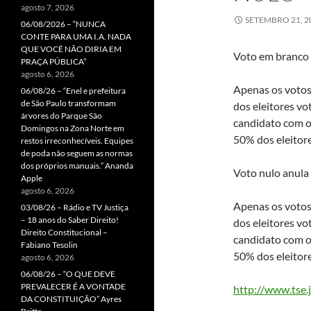
agosto 7, 2026
SETEMBRO 21, 2
06/08/2026 – “NUNCA
CONTE PARA UMA I.A. NADA
QUE VOCÊ NÃO DIRIA EM
Voto em branco 
PRAÇA PÚBLICA”
agosto 6, 2026
Apenas os votos
06/08/26 – “Enel e prefeitura
de São Paulo transformam
dos eleitores vo
árvores do Parque São
candidato com o
Domingos na Zona Norte em
50% dos eleitore
restos irreconhecíveis. Equipes
de poda não seguem as normas
dos próprios manuais.” Ananda
Voto nulo anula 
Apple
agosto 6, 2026
Apenas os votos
03/08/26 – Rádio e TV Justiça
– 18 anos do Saber Direito!
dos eleitores vo
Direito Constitucional –
candidato com o
Fabiano Tesolin
50% dos eleitore
agosto 6, 2026
06/08/26 – “O QUE DEVE
PREVALECER É A VONTADE
http://www.tse.j
DA CONSTITUIÇÃO” Ayres