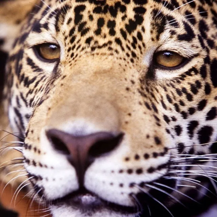
Pular
para
o
conteúdo