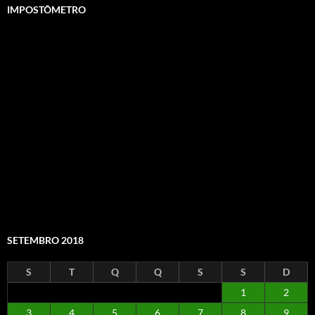
IMPOSTÔMETRO
SETEMBRO 2018
S
T
Q
Q
S
S
D
1
2
3
4
5
6
7
8
9