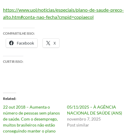
https://www.uol/noticias/especiais/plano-de-saude-preco-
alto.htm#conta-nao-fecha?cmpid=copiaecol
COMPARTILHE ISSO:
Facebook
X
CURTIR ISSO:
Related
22 out 2018 – Aumenta o
05/11/2025 – À AGÊNCIA
número de pessoas sem planos
NACIONAL DE SAÚDE (ANS)
de saúde. Com o desemprego,
novembro 7, 2025
muitos brasileiros não estão
Post similar
conseguindo manter o plano