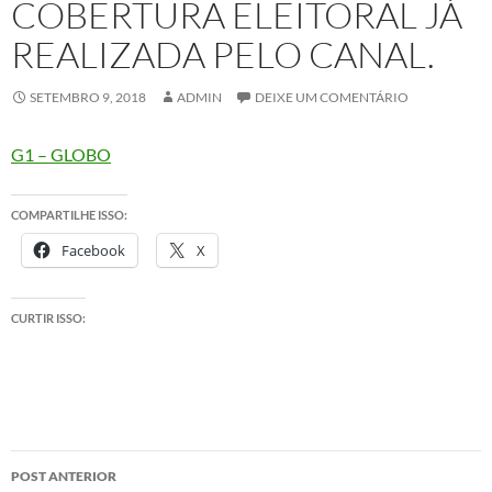
COBERTURA ELEITORAL JÁ
REALIZADA PELO CANAL.
SETEMBRO 9, 2018
ADMIN
DEIXE UM COMENTÁRIO
G1 – GLOBO
COMPARTILHE ISSO:
Facebook
X
CURTIR ISSO:
Navegação
POST ANTERIOR