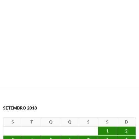
SETEMBRO 2018
S
T
Q
Q
S
S
D
1
2