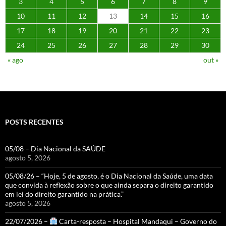
3
4
5
6
7
8
9
10
11
12
13
14
15
16
17
18
19
20
21
22
23
24
25
26
27
28
29
30
« ago
out »
POSTS RECENTES
05/08 – Dia Nacional da SAÚDE
agosto 5, 2026
05/08/26 – “Hoje, 5 de agosto, é o Dia Nacional da Saúde, uma data
que convida à reflexão sobre o que ainda separa o direito garantido
em lei do direito garantido na prática.”
agosto 5, 2026
22/07/2026 –
Carta-resposta – Hospital Mandaqui – Governo do