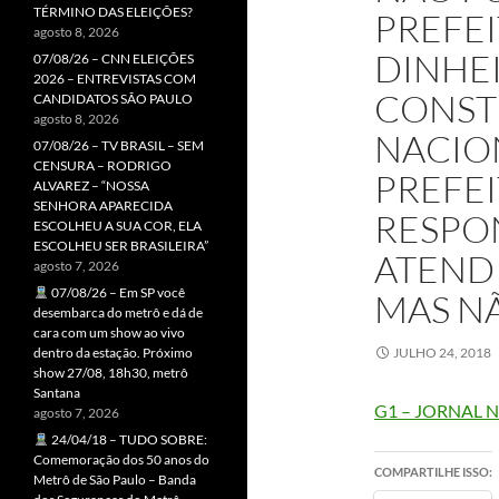
TÉRMINO DAS ELEIÇÕES?
PREFE
agosto 8, 2026
DINHE
07/08/26 – CNN ELEIÇÕES
2026 – ENTREVISTAS COM
CONST
CANDIDATOS SÃO PAULO
agosto 8, 2026
NACIO
07/08/26 – TV BRASIL – SEM
CENSURA – RODRIGO
PREFE
ALVAREZ – “NOSSA
SENHORA APARECIDA
RESPO
ESCOLHEU A SUA COR, ELA
ESCOLHEU SER BRASILEIRA”
ATENDI
agosto 7, 2026
07/08/26 – Em SP você
MAS N
desembarca do metrô e dá de
cara com um show ao vivo
dentro da estação. Próximo
JULHO 24, 2018
show 27/08, 18h30, metrô
Santana
G1 – JORNAL 
agosto 7, 2026
24/04/18 – TUDO SOBRE:
Comemoração dos 50 anos do
COMPARTILHE ISSO:
Metrô de São Paulo – Banda