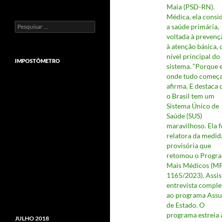
Maia (PSD-RN).
Médica, ela consi
Pesquisar
a saúde primária,
por:
voltada à prevenç
à atenção básica, 
nível principal do
IMPOSTÔMETRO
sistema. “Porque e
onde tudo começa
afirma. E destaca 
o Brasil tem um
Sistema Único de
Saúde (SUS)
maravilhoso. Ela f
relatora da medid
provisória que
retomou o Progr
Mais Médicos (M
1165/2023). Assis
entrevista comple
ao programa Assu
de Estado. O
programa estreia 
JULHO 2018