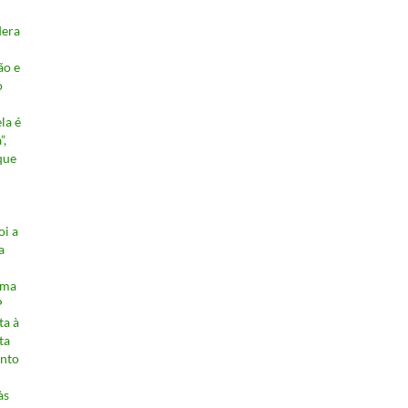
dera
ão e
o
la é
”,
que
oi a
a
ama
P
ta à
ta
nto
às