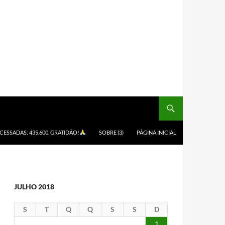
ACESSADAS: 435.600. GRATIDÃO!
SOBRE (3)
PÁGINA INICIAL
JULHO 2018
S
T
Q
Q
S
S
D
1