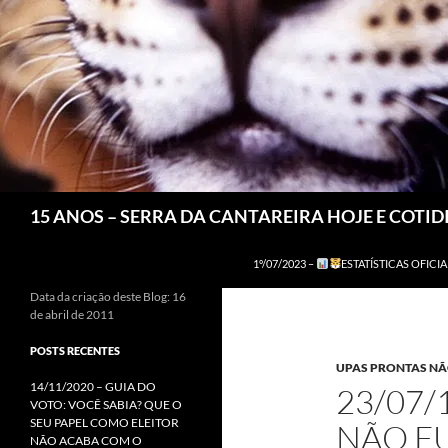
Pesquisar
15 ANOS – SERRA DA CANTAREIRA HOJE E COTI
1º/07/2023 –
ESTATÍSTICAS OFICIA
Data da criação deste Blog: 16
de abril de 2011
POSTS RECENTES
UPAS PRONTAS N
14/11/2020 – GUIA DO
23/07/
VOTO: VOCÊ SABIA? QUE O
SEU PAPEL COMO ELEITOR
NÃO F
NÃO ACABA COM O