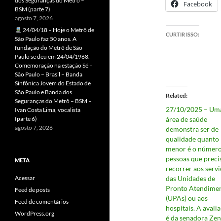
dos Seguranças do Metrô –
Facebook
BSM (parte 7)
agosto 7, 2026
24/04/18 – Hoje o Metrô de
CURTIR ISSO:
São Paulo faz 50 anos. A
fundação do Metrô de São
Paulo se deu em 24/04/1968.
Comemoração na estação Sé –
São Paulo – Brasil – Banda
Sinfônica Jovem do Estado de
São Paulo e Banda dos
Related
Seguranças do Metrô – BSM –
27/10/2025 – Um
Ivan Costa Lima, vocalista
(parte 6)
área de saúde
agosto 7, 2026
demonstra ser de
qualidade quanto
menor é o número
pessoas que prec
META
recorrer aos serv
Acessar
das Unidades de
Pronto Atendime
Feed de posts
(UPAs) ou aos
Feed de comentários
hospitais. A avali
WordPress.org
é da senadora Zen