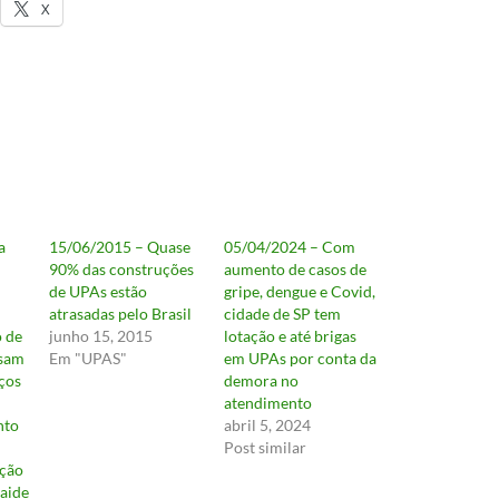
X
a
15/06/2015 – Quase
05/04/2024 – Com
90% das construções
aumento de casos de
de UPAs estão
gripe, dengue e Covid,
atrasadas pelo Brasil
cidade de SP tem
 de
junho 15, 2015
lotação e até brigas
isam
Em "UPAS"
em UPAs por conta da
iços
demora no
atendimento
nto
abril 5, 2024
Post similar
ação
aide