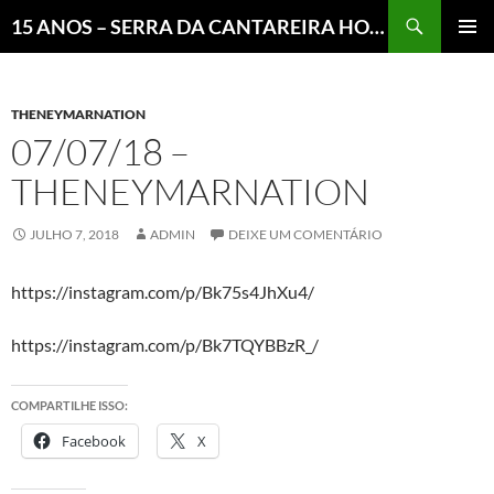
Pesquisar
15 ANOS – SERRA DA CANTAREIRA HOJE E COTIDIANO DO BRASIL E DO MUNDO
MENU
PRINCI
THENEYMARNATION
07/07/18 –
THENEYMARNATION
JULHO 7, 2018
ADMIN
DEIXE UM COMENTÁRIO
https://instagram.com/p/Bk75s4JhXu4/
https://instagram.com/p/Bk7TQYBBzR_/
COMPARTILHE ISSO:
Facebook
X