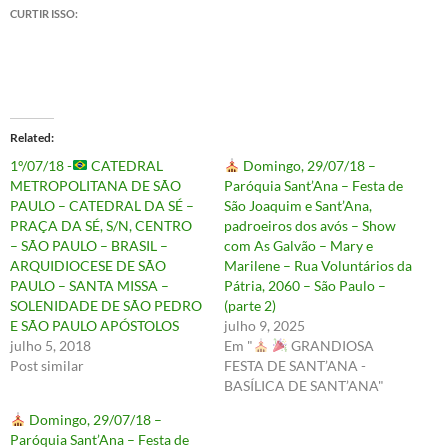
CURTIR ISSO:
Related
1º/07/18 -
CATEDRAL
Domingo, 29/07/18 –
METROPOLITANA DE SÃO
Paróquia Sant’Ana – Festa de
PAULO – CATEDRAL DA SÉ –
São Joaquim e Sant’Ana,
PRAÇA DA SÉ, S/N, CENTRO
padroeiros dos avós – Show
– SÃO PAULO – BRASIL –
com As Galvão – Mary e
ARQUIDIOCESE DE SÃO
Marilene – Rua Voluntários da
PAULO – SANTA MISSA –
Pátria, 2060 – São Paulo –
SOLENIDADE DE SÃO PEDRO
(parte 2)
E SÃO PAULO APÓSTOLOS
julho 9, 2025
julho 5, 2018
Em "
GRANDIOSA
Post similar
FESTA DE SANT’ANA -
BASÍLICA DE SANT’ANA"
Domingo, 29/07/18 –
Paróquia Sant’Ana – Festa de