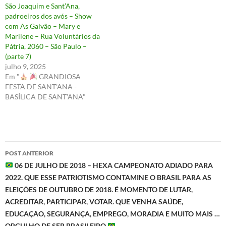
São Joaquim e Sant’Ana,
padroeiros dos avós – Show
com As Galvão – Mary e
Marilene – Rua Voluntários da
Pátria, 2060 – São Paulo –
(parte 7)
julho 9, 2025
Em "
GRANDIOSA
FESTA DE SANT’ANA -
BASÍLICA DE SANT’ANA"
Navegação
POST ANTERIOR
de
06 DE JULHO DE 2018 – HEXA CAMPEONATO ADIADO PARA
2022. QUE ESSE PATRIOTISMO CONTAMINE O BRASIL PARA AS
posts
ELEIÇÕES DE OUTUBRO DE 2018. É MOMENTO DE LUTAR,
ACREDITAR, PARTICIPAR, VOTAR. QUE VENHA SAÚDE,
EDUCAÇÃO, SEGURANÇA, EMPREGO, MORADIA E MUITO MAIS …
ORGULHO DE SER BRASILEIRO