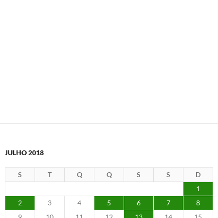
JULHO 2018
S
T
Q
Q
S
S
D
1
2
3
4
5
6
7
8
9
10
11
12
13
14
15