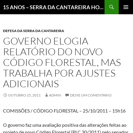
Pesquisar
15 ANOS – SERRA DA CANTAREIRA HOJE E COTIDIANO DO BRASIL E DO MUNDO
MENU
PRINCI
DEFESA DA SERRA DA CANTAREIRA
GOVERNO ELOGIA
RELATÓRIO DO NOVO
CÓDIGO FLORESTAL, MAS
TRABALHA POR AJUSTES
ADICIONAIS
OUTUBRO 25, 2011
ADMIN
DEIXE UM COMENTÁRIO
COMISSÕES / CÓDIGO FLORESTAL – 25/10/2011 – 15h16
O governo faz uma avaliação positiva das alterações feitas ao
projeto de novo Código Florestal (PLC 30/2011) pelo senador