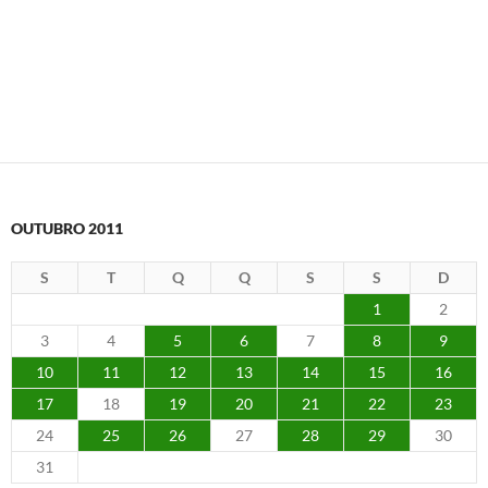
OUTUBRO 2011
S
T
Q
Q
S
S
D
1
2
3
4
5
6
7
8
9
10
11
12
13
14
15
16
17
18
19
20
21
22
23
24
25
26
27
28
29
30
31