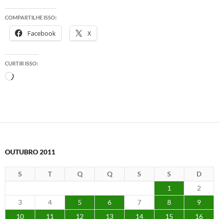
COMPARTILHE ISSO:
Facebook
X
CURTIR ISSO:
Carregando...
OUTUBRO 2011
S
T
Q
Q
S
S
D
1
2
3
4
5
6
7
8
9
10
11
12
13
14
15
16