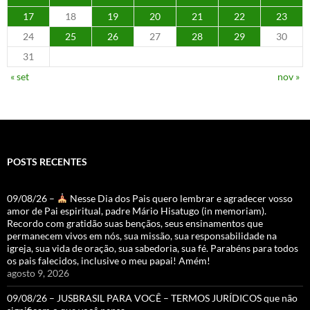
17
18
19
20
21
22
23
24
25
26
27
28
29
30
31
« set
nov »
POSTS RECENTES
09/08/26 –
Nesse Dia dos Pais quero lembrar e agradecer vosso
amor de Pai espiritual, padre Mário Hisatugo (in memoriam).
Recordo com gratidão suas bençãos, seus ensinamentos que
permanecem vivos em nós, sua missão, sua responsabilidade na
igreja, sua vida de oração, sua sabedoria, sua fé. Parabéns para todos
os pais falecidos, inclusive o meu papai! Amém!
agosto 9, 2026
09/08/26 – JUSBRASIL PARA VOCÊ – TERMOS JURÍDICOS que não