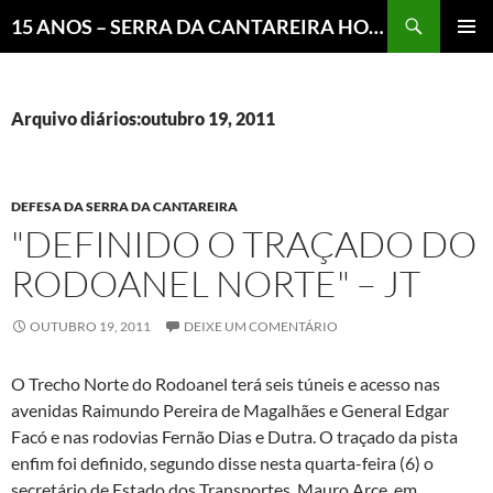
Pesquisar
15 ANOS – SERRA DA CANTAREIRA HOJE E COTIDIANO DO BRASIL E DO MUNDO
MENU
PRINCI
Arquivo diários:outubro 19, 2011
DEFESA DA SERRA DA CANTAREIRA
"DEFINIDO O TRAÇADO DO
RODOANEL NORTE" – JT
OUTUBRO 19, 2011
DEIXE UM COMENTÁRIO
O Trecho Norte do Rodoanel terá seis túneis e acesso nas
avenidas Raimundo Pereira de Magalhães e General Edgar
Facó e nas rodovias Fernão Dias e Dutra. O traçado da pista
enfim foi definido, segundo disse nesta quarta-feira (6) o
secretário de Estado dos Transportes, Mauro Arce, em