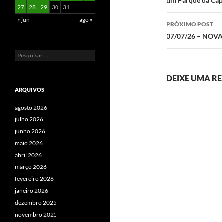
um Parque da Capi
posts
27
28
29
30
31
« jun
ago »
PRÓXIMO POST
07/07/26 – NOV
Pesquisar
por:
DEIXE UMA R
ARQUIVOS
agosto 2026
julho 2026
junho 2026
maio 2026
abril 2026
março 2026
fevereiro 2026
janeiro 2026
dezembro 2025
novembro 2025