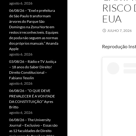
agosto 6, 2026
RISCO 
06/08/26 – “Enel e prefeitura
EUA
de São Paulo transformam
árvores do Parque São
Domingos na Zona Norte em
JULHO 7, 2026
restos irreconhecíveis. Equipes
de poda não seguem as normas
dos próprios manuais.” Ananda
Reprodução Inst
Apple
agosto 6, 2026
03/08/26 – Rádio e TV Justiça
– 18 anos do Saber Direito!
Direito Constitucional –
Fabiano Tesolin
agosto 6, 2026
06/08/26 – “O QUE DEVE
PREVALECER É A VONTADE
DA CONSTITUIÇÃO” Ayres
Britto
agosto 6, 2026
06/08/26 – The University
Journal – Exclusivo – Essas são
as 12 faculdades de Direito