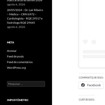
mais caras do Brasil em 2026
agosto 6, 2026
20/05/2024 – Dr. Lair Ribeiro
– Médico – CRM 6972 –
Cardiologista – RQE 29517 e
Nutrólogo RQE 29445
agosto 6, 2026
META
Acessar
Feed de posts
Feed de comentários
WordPress.org
COMPARTILHE ISSO:
Pesquisar
Facebook
por:
CURTIR ISSO:
IMPOSTÔMETRO