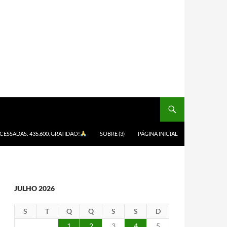
ACESSADAS: 435.600. GRATIDÃO!
SOBRE (3)
PÁGINA INICIAL
JULHO 2026
S
T
Q
Q
S
S
D
1
2
3
4
5