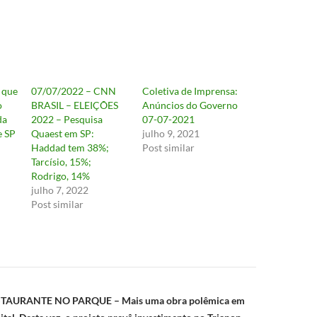
 que
07/07/2022 – CNN
Coletiva de Imprensa:
o
BRASIL – ELEIÇÕES
Anúncios do Governo
da
2022 – Pesquisa
07-07-2021
e SP
Quaest em SP:
julho 9, 2021
Haddad tem 38%;
Post similar
Tarcísio, 15%;
Rodrigo, 14%
julho 7, 2022
Post similar
ão
STAURANTE NO PARQUE – Mais uma obra polêmica em