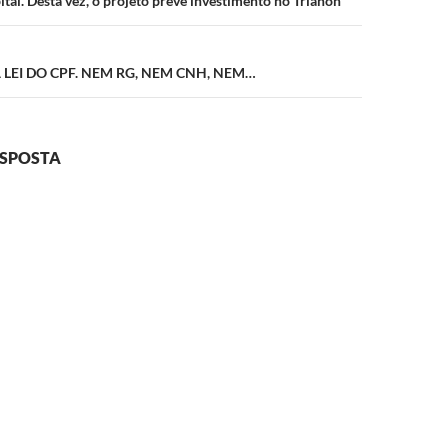
tal. Desta vez, o projeto prevê investimento no Trianon
A LEI DO CPF. NEM RG, NEM CNH, NEM…
ESPOSTA