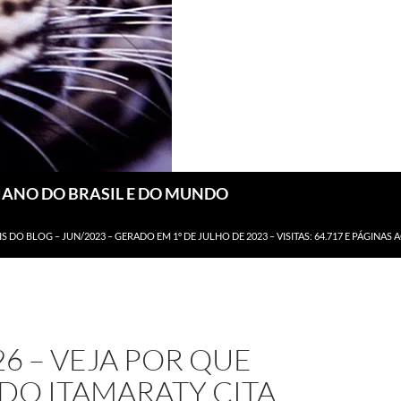
DIANO DO BRASIL E DO MUNDO
IS DO BLOG – JUN/2023 – GERADO EM 1º DE JULHO DE 2023 – VISITAS: 64.717 E PÁGINAS 
26 – VEJA POR QUE
DO ITAMARATY CITA