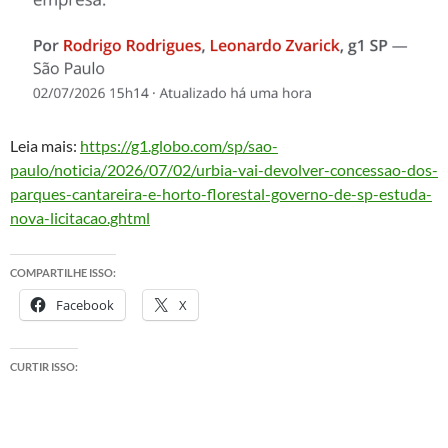
Leia mais:
https://g1.globo.com/sp/sao-
paulo/noticia/2026/07/02/urbia-vai-devolver-concessao-dos-
parques-cantareira-e-horto-florestal-governo-de-sp-estuda-
nova-licitacao.ghtml
COMPARTILHE ISSO:
Facebook
X
CURTIR ISSO: