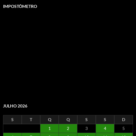
IMPOSTÔMETRO
JULHO 2026
S
T
Q
Q
S
S
D
1
2
3
4
5