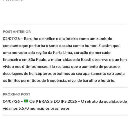
Navegação
POST ANTERIOR
de
02/07/26 – Barulho de hélice o dia inteiro como um zumbido
constante que perturba o sono e acaba com o humor. É assim que
posts
uma moradora da região da Faria Lima, coração do mercado
financeiro em São Paulo, a maior cidade do Brasil descreve o que tem
vivido nos últimos meses. Ela reclama que o aumento de pousos e
decolagens de helicópteros próximos ao seu apartamento extrapola
os limites permitidos de frequência, nível de barulho e horário.
PRÓXIMO POST
04/07/26 –
OS 9 BRASIS DO IPS 2026 – O retrato da qualidade de
vida nos 5.570 municípios brasileiros