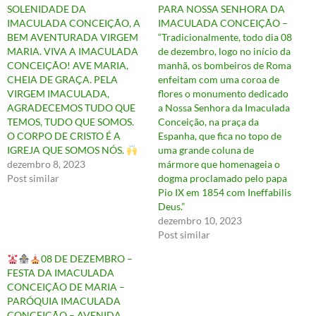
SOLENIDADE DA
PARA NOSSA SENHORA DA
IMACULADA CONCEIÇÃO, A
IMACULADA CONCEIÇÃO –
BEM AVENTURADA VIRGEM
“Tradicionalmente, todo dia 08
MARIA. VIVA A IMACULADA
de dezembro, logo no início da
CONCEIÇÃO! AVE MARIA,
manhã, os bombeiros de Roma
CHEIA DE GRAÇA. PELA
enfeitam com uma coroa de
VIRGEM IMACULADA,
flores o monumento dedicado
AGRADECEMOS TUDO QUE
a Nossa Senhora da Imaculada
TEMOS, TUDO QUE SOMOS.
Conceição, na praça da
O CORPO DE CRISTO É A
Espanha, que fica no topo de
IGREJA QUE SOMOS NÓS.
uma grande coluna de
dezembro 8, 2023
mármore que homenageia o
Post similar
dogma proclamado pelo papa
Pio IX em 1854 com Ineffabilis
Deus.”
dezembro 10, 2023
Post similar
08 DE DEZEMBRO –
FESTA DA IMACULADA
CONCEIÇÃO DE MARIA –
PARÓQUIA IMACULADA
CONCEIÇÃO – AVENIDA