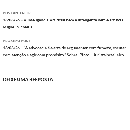
Navegação
POST ANTERIOR
de
16/06/26 – A Inteligência Artificial nem é inteligente nem é artificial.
Miguel Nicolelis
posts
PRÓXIMO POST
18/06/26 – “A advocacia é a arte de argumentar com firmeza, escutar
com atenção e agir com propósito.” Sobral Pinto – Jurista brasileiro
DEIXE UMA RESPOSTA