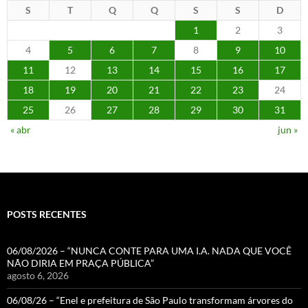
S
T
Q
Q
S
S
D
1
2
3
4
5
6
7
8
9
10
11
12
13
14
15
16
17
18
19
20
21
22
23
24
25
26
27
28
29
30
31
« abr
jun »
POSTS RECENTES
06/08/2026 – “NUNCA CONTE PARA UMA I.A. NADA QUE VOCÊ
NÃO DIRIA EM PRAÇA PÚBLICA”
agosto 6, 2026
06/08/26 – “Enel e prefeitura de São Paulo transformam árvores do