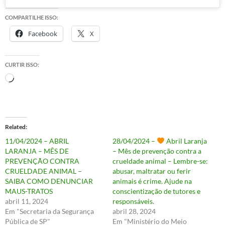
COMPARTILHE ISSO:
Facebook
X
CURTIR ISSO:
Carregando...
Related
11/04/2024 – ABRIL
28/04/2024 –
Abril Laranja
LARANJA – MÊS DE
– Mês de prevenção contra a
PREVENÇÃO CONTRA
crueldade animal – Lembre-se:
CRUELDADE ANIMAL –
abusar, maltratar ou ferir
SAIBA COMO DENUNCIAR
animais é crime. Ajude na
MAUS-TRATOS
conscientização de tutores e
abril 11, 2024
responsáveis.
Em "Secretaria da Segurança
abril 28, 2024
Pública de SP"
Em "Ministério do Meio