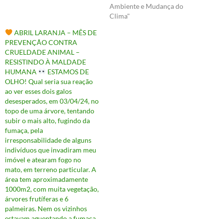
Ambiente e Mudança do
Clima"
ABRIL LARANJA – MÊS DE
PREVENÇÃO CONTRA
CRUELDADE ANIMAL –
RESISTINDO À MALDADE
HUMANA
ESTAMOS DE
OLHO! Qual seria sua reação
ao ver esses dois galos
desesperados, em 03/04/24, no
topo de uma árvore, tentando
subir o mais alto, fugindo da
fumaça, pela
irresponsabilidade de alguns
indivíduos que invadiram meu
imóvel e atearam fogo no
mato, em terreno particular. A
área tem aproximadamente
1000m2, com muita vegetação,
árvores frutíferas e 6
palmeiras. Nem os vizinhos
estavam aguentando a fumaça,