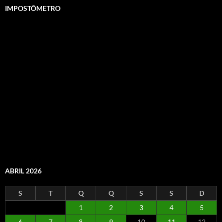
IMPOSTÔMETRO
ABRIL 2026
S
T
Q
Q
S
S
D
1
2
3
4
5
6
7
8
9
10
11
12