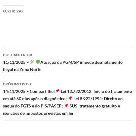
CURTIR ISSO:
Navegação
POST ANTERIOR
de
11/11/2025 –
Atuação da PGM/SP impede desmatamento
ilegal na Zona Norte
posts
PRÓXIMO POST
14/11/2025 – Compartilhe!
Lei 12.732/2012: Início do tratamento
em até 60 dias após o diagnóstico;
Lei 8.922/1994: Direito ao
saque do FGTS e do PIS/PASEP;
SUS: tratamento gratuito e
isenções de impostos previstos em lei