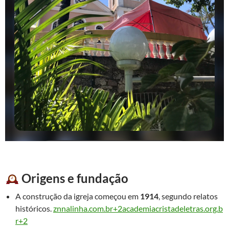
Origens e fundação
A construção da igreja começou em
1914
, segundo relatos
históricos.
znnalinha.com.br+2academiacristadeletras.org.b
r+2