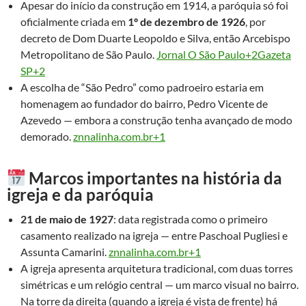
Apesar do início da construção em 1914, a paróquia só foi
oficialmente criada em
1º de dezembro de 1926
, por
decreto de Dom Duarte Leopoldo e Silva, então Arcebispo
Metropolitano de São Paulo.
Jornal O São Paulo+2Gazeta
SP+2
A escolha de “São Pedro” como padroeiro estaria em
homenagem ao fundador do bairro, Pedro Vicente de
Azevedo — embora a construção tenha avançado de modo
demorado.
znnalinha.com.br+1
Marcos importantes na história da
igreja e da paróquia
21 de maio de 1927
: data registrada como o primeiro
casamento realizado na igreja — entre Paschoal Pugliesi e
Assunta Camarini.
znnalinha.com.br+1
A igreja apresenta arquitetura tradicional, com duas torres
simétricas e um relógio central — um marco visual no bairro.
Na torre da direita (quando a igreja é vista de frente) há