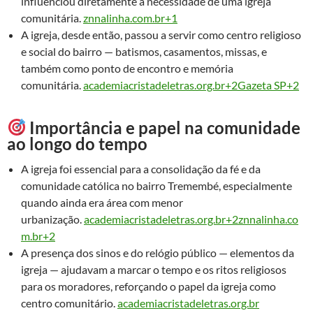
influenciou diretamente a necessidade de uma igreja
comunitária.
znnalinha.com.br+1
A igreja, desde então, passou a servir como centro religioso
e social do bairro — batismos, casamentos, missas, e
também como ponto de encontro e memória
comunitária.
academiacristadeletras.org.br+2Gazeta SP+2
Importância e papel na comunidade
ao longo do tempo
A igreja foi essencial para a consolidação da fé e da
comunidade católica no bairro Tremembé, especialmente
quando ainda era área com menor
urbanização.
academiacristadeletras.org.br+2znnalinha.co
m.br+2
A presença dos sinos e do relógio público — elementos da
igreja — ajudavam a marcar o tempo e os ritos religiosos
para os moradores, reforçando o papel da igreja como
centro comunitário.
academiacristadeletras.org.br