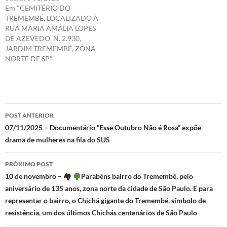
Em "CEMITÉRIO DO
TREMEMBÉ, LOCALIZADO À
RUA MARIA AMÁLIA LOPES
DE AZEVEDO, N. 2.930,
JARDIM TREMEMBÉ, ZONA
NORTE DE SP"
Navegação
POST ANTERIOR
de
07/11/2025 – Documentário “Esse Outubro Não é Rosa” expõe
drama de mulheres na fila do SUS
posts
PRÓXIMO POST
10 de novembro – 🏘
Parabéns bairro do Tremembé, pelo
aniversário de 135 anos, zona norte da cidade de São Paulo. E para
representar o bairro, o Chichá gigante do Tremembé, símbolo de
resistência, um dos últimos Chichás centenários de São Paulo