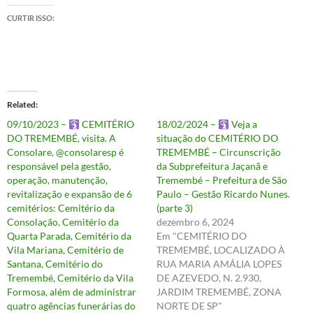
CURTIR ISSO:
Related
09/10/2023 –
CEMITÉRIO
18/02/2024 –
Veja a
DO TREMEMBÉ, visita. A
situação do CEMITÉRIO DO
Consolare, @consolaresp é
TREMEMBÉ – Circunscrição
responsável pela gestão,
da Subprefeitura Jaçanã e
operação, manutenção,
Tremembé – Prefeitura de São
revitalização e expansão de 6
Paulo – Gestão Ricardo Nunes.
cemitérios: Cemitério da
(parte 3)
Consolação, Cemitério da
dezembro 6, 2024
Quarta Parada, Cemitério da
Em "CEMITÉRIO DO
Vila Mariana, Cemitério de
TREMEMBÉ, LOCALIZADO À
Santana, Cemitério do
RUA MARIA AMÁLIA LOPES
Tremembé, Cemitério da Vila
DE AZEVEDO, N. 2.930,
Formosa, além de administrar
JARDIM TREMEMBÉ, ZONA
quatro agências funerárias do
NORTE DE SP"