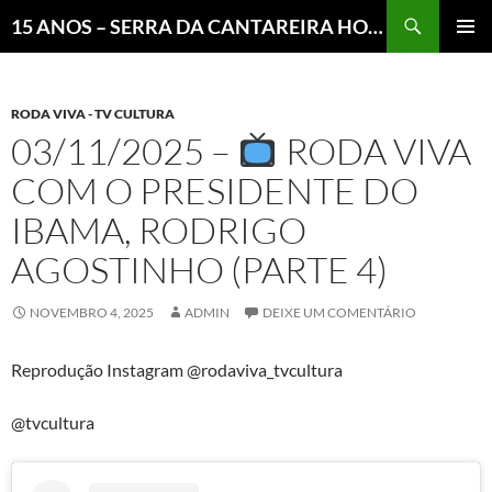
Pesquisar
15 ANOS – SERRA DA CANTAREIRA HOJE E COTIDIANO DO BRASIL E DO MUNDO
MENU
PRINCI
RODA VIVA - TV CULTURA
03/11/2025 –
RODA VIVA
COM O PRESIDENTE DO
IBAMA, RODRIGO
AGOSTINHO (PARTE 4)
NOVEMBRO 4, 2025
ADMIN
DEIXE UM COMENTÁRIO
Reprodução Instagram @rodaviva_tvcultura
@tvcultura