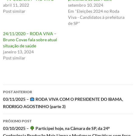
abril 11, 2022
setembro 10, 2024
Post similar
Em "Eleições 2024 no Roda
Viva - Candidatos à prefeitura
de SP"
24/11/2020 – RODA VIVA –
Bruno Covas fala sobre atual
situação de saúde
janeiro 13, 2024
Post similar
Navegação
POST ANTERIOR
de
03/11/2025 –
RODA VIVA COM O PRESIDENTE DO IBAMA,
RODRIGO AGOSTINHO (parte 3)
posts
PRÓXIMO POST
03/10/2025 –
Participei hoje, na Câmara de SP, da 24ª
Conferência Produção Mais Limpa e Mudanças Climáticas com foco