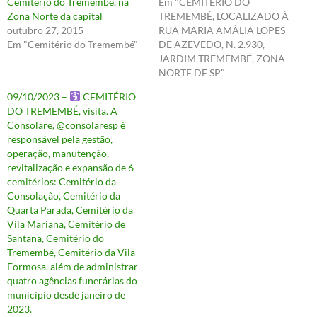
Cemitério do Tremembé, na
Em "CEMITÉRIO DO
Zona Norte da capital
TREMEMBÉ, LOCALIZADO À
outubro 27, 2015
RUA MARIA AMÁLIA LOPES
Em "Cemitério do Tremembé"
DE AZEVEDO, N. 2.930,
JARDIM TREMEMBÉ, ZONA
NORTE DE SP"
09/10/2023 –
CEMITÉRIO
DO TREMEMBÉ, visita. A
Consolare, @consolaresp é
responsável pela gestão,
operação, manutenção,
revitalização e expansão de 6
cemitérios: Cemitério da
Consolação, Cemitério da
Quarta Parada, Cemitério da
Vila Mariana, Cemitério de
Santana, Cemitério do
Tremembé, Cemitério da Vila
Formosa, além de administrar
quatro agências funerárias do
município desde janeiro de
2023.