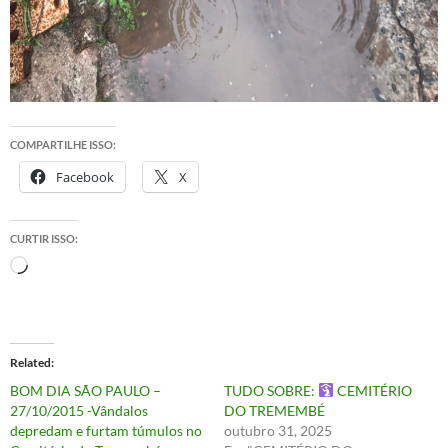
COMPARTILHE ISSO:
Facebook
X
CURTIR ISSO:
Carregando...
Related
BOM DIA SÃO PAULO –
TUDO SOBRE:
CEMITÉRIO
27/10/2015 -Vândalos
DO TREMEMBÉ
depredam e furtam túmulos no
outubro 31, 2025