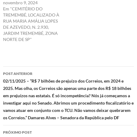
novembro 9, 2024
Em "CEMITÉRIO DO
TREMEMBÉ, LOCALIZADO À
RUA MARIA AMÁLIA LOPES
DE AZEVEDO, N. 2.930,
JARDIM TREMEMBÉ, ZONA
NORTE DE SP"
Navegação
POST ANTERIOR
de
02/11/2025 – “R$ 7 bilhões de prejuízo dos Correios, em 2024 e
2025. Mas olha, os Correios são apenas uma parte dos R$ 18 bilhões
posts
em prejuízos nas estatais. É só incompetência? Nós já começamos a
investigar aqui no Senado. Abrimos um procedimento fiscalizatório e
vamos atuar em conjunto com o TCU. Não vamos deixar quebrarem
os Correios.” Damares Alves – Senadora da República pelo DF
PRÓXIMO POST